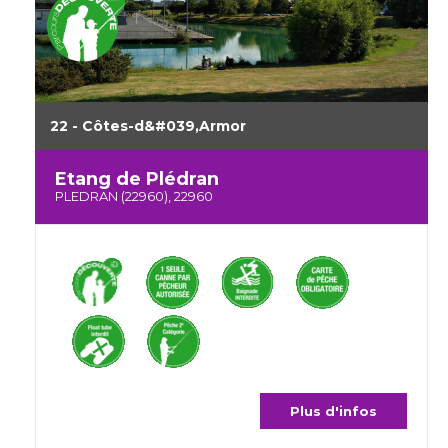
22 - Côtes-d&#039,Armor
Etang de Plédran
PLEDRAN (22960), 22960
Plus d'infos