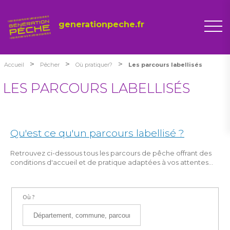
generationpeche.fr
>
>
>
Accueil
Pêcher
Où pratiquer?
Les parcours labellisés
LES PARCOURS LABELLISÉS
Qu'est ce qu'un parcours labellisé ?
Retrouvez ci-dessous tous les parcours de pêche offrant des
conditions d'accueil et de pratique adaptées à vos attentes...
Où ?