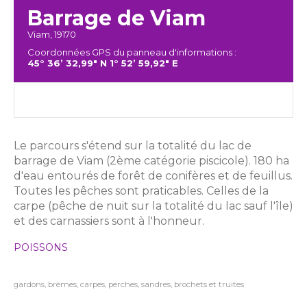
Barrage de Viam
Viam, 19170
Coordonnées GPS du panneau d'informations :
45° 36’ 32,99" N 1° 52’ 59,92" E
Le parcours s'étend sur la totalité du lac de
barrage de Viam (2ème catégorie piscicole). 180 ha
d'eau entourés de forêt de conifères et de feuillus.
Toutes les pêches sont praticables. Celles de la
carpe (pêche de nuit sur la totalité du lac sauf l'île)
et des carnassiers sont à l'honneur.
POISSONS
gardons, brèmes, carpes, perches, sandres, brochets et truites