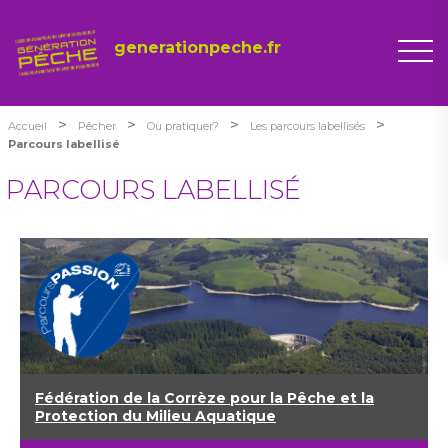
generationpeche.fr
>
>
>
>
Accueil
Pêcher
Où pratiquer?
Les parcours labellisés
Parcours labellisé
PARCOURS LABELLISÉ
Fédération de la Corrèze pour la Pêche et la
Protection du Milieu Aquatique