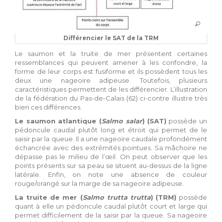
Différencier le SAT de la TRM
Le saumon et la truite de mer présentent certaines
ressemblances qui peuvent amener à les confondre, la
forme de leur corps est fusiforme et ils possèdent tous les
deux une nageoire adipeuse. Toutefois, plusieurs
caractéristiques permettent de les différencier. L’illustration
de la fédération du Pas-de-Calais (62) ci-contre illustre très
bien ces différences.
Le saumon atlantique (
Salmo salar
)
(SAT)
possède un
pédoncule caudal plutôt long et étroit qui permet de le
saisir par la queue. Il a une nageoire caudale profondément
échancrée avec des extrémités pointues. Sa mâchoire ne
dépasse pas le milieu de l’œil. On peut observer que les
points présents sur sa peau se situent au-dessus de la ligne
latérale. Enfin, on note une absence de couleur
rouge/orangé sur la marge de sa nageoire adipeuse.
La truite de mer (
Salmo trutta trutta
)
(TRM)
possède
quant à elle un pédoncule caudal plutôt court et large qui
permet difficilement de la saisir par la queue. Sa nageoire