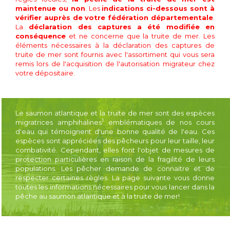
maintenue ou non
.
Les
indications ci-dessous sont à
vérifier auprès de votre fédération départementale
.
La
déclaration des captures a été modifiée en
conséquence
et ne concerne que la truite de mer. Les
éléments nécessaires à la déclaration des captures de
truite de mer sont fournis avec l'assortiment qui vous sera
remis lors de l'acquisition de l'autorisation migrateur chez
votre dépositaire.
Le saumon atlantique et la truite de mer sont des espèces
1
migratrices amphihalines
emblématiques de nos cours
d'eau qui témoignent d'une bonne qualité de l'eau. Ces
espèces sont appréciées des pêcheurs pour leur taille, leur
combativité. Cependant, elles font l'objet de mesures de
protection particulières en raison de la fragilité de leurs
populations. Les pêcher demande de connaitre et de
respecter certaines règles. La page suivante vous donne
toutes les informations nécessaires pour vous lancer dans la
pêche au saumon atlantique et à la truite de mer!