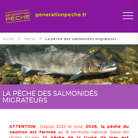
generationpeche.fr
>
>
Accueil
Pêcher
La pêche des salmonidés migrateurs
LA PÊCHE DES SALMONIDÉS
MIGRATEURS
ATTENTION
: Depuis 2025 et pour
2026, la pêche du
saumon est fermée
sur le territoire national. S
elon les
règles locales,
la pêche de la truite de mer est