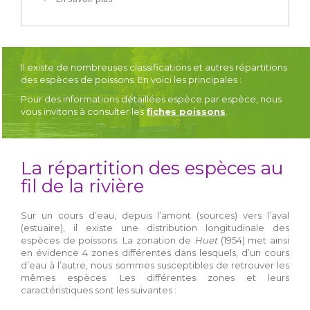
Il existe de nombreuses classifications et autres répartitions
des espèces de poissons. En voici les principales :
Pour des informations détaillées espèce par espèce, nous
vous invitons à consulter les
fiches poissons
.
La répartition des espèces au
fil de la rivière
Sur un cours d’eau, depuis l’amont (sources) vers l’aval
(estuaire), il existe une distribution longitudinale des
espèces de poissons. La zonation de
Huet
(1954) met ainsi
en évidence 4 zones différentes dans lesquels, d’un cours
d’eau à l’autre, nous sommes susceptibles de retrouver les
mêmes espèces. Les différentes zones et leurs
caractéristiques sont les suivantes :