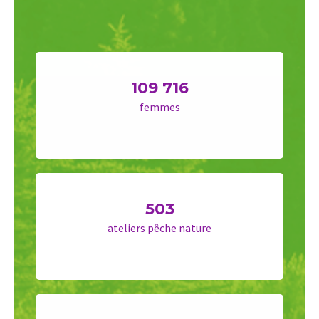
109 716
femmes
503
ateliers pêche nature