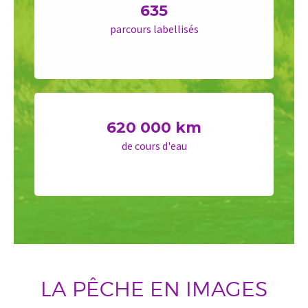
635
parcours labellisés
620 000 km
de cours d'eau
LA PÊCHE EN IMAGES