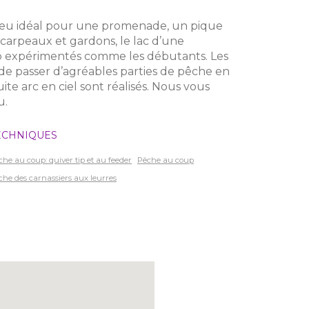
lieu idéal pour une promenade, un pique
carpeaux et gardons, le lac d’une
oup expérimentés comme les débutants. Les
 passer d’agréables parties de pêche en
te arc en ciel sont réalisés. Nous vous
u.
ECHNIQUES
che au coup: quiver tip et au feeder
Pêche au coup
che des carnassiers aux leurres