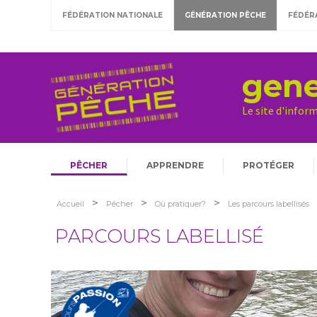
FÉDÉRATION NATIONALE
GÉNÉRATION PÊCHE
FÉDÉR
gene
Le site d'infor
PÊCHER
APPRENDRE
PROTÉGER
>
>
>
Accueil
Pêcher
Où pratiquer?
Les parcours labellisés
PARCOURS LABELLISÉ