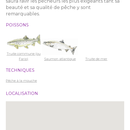
saura ravir les pêcheurs les plus exigeants tant sa
beauté et sa qualité de pêche y sont
remarquables.
POISSONS
Truite commune (ou
Fario)
Saumon atlantique
Truite de mer
TECHNIQUES
Pêche à la mouche
LOCALISATION