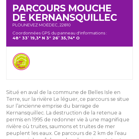
PARCOURS MOUCHE
DE KERNANSQUILLEC
PLOUNEVEZ MOËDEC, 22810
Coordonnées GPS du panneau d'informations :
48° 33’ 19,3" N 3° 26’ 35,74" O
Situé en aval de la commune de Belles Isle en
Terre, sur la rivière Le léguer, ce parcours se situe
sur l’ancienne emprise du barrage de
Kernansquillec. La destruction de la retenue a
permis en 1995 de redonner vie à une magnifique
rivière où truites, saumons et truites de mer
peuplent les eaux. Ce parcours de 2 km de l’eau