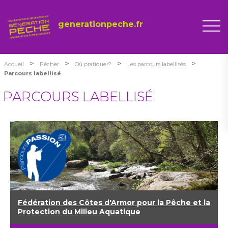
generationpeche.fr
>
>
>
>
Accueil
Pêcher
Où pratiquer?
Les parcours labellisés
Parcours labellisé
PARCOURS LABELLISÉ
Fédération des Côtes d'Armor pour la Pêche et la
Protection du Milieu Aquatique