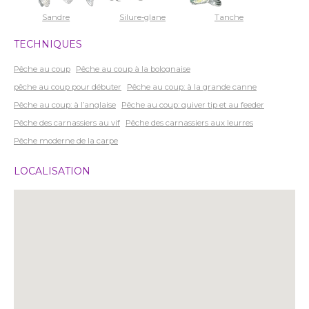
Sandre
Silure-glane
Tanche
TECHNIQUES
Pêche au coup
Pêche au coup à la bolognaise
pêche au coup pour débuter
Pêche au coup: à la grande canne
Pêche au coup: à l’anglaise
Pêche au coup: quiver tip et au feeder
Pêche des carnassiers au vif
Pêche des carnassiers aux leurres
Pêche moderne de la carpe
LOCALISATION