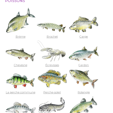
POISSONS
Brème
Brochet
Carpe
Chevesne
Écrevisses
Gardon
La perche commune
Perche-soleil
Rotengle