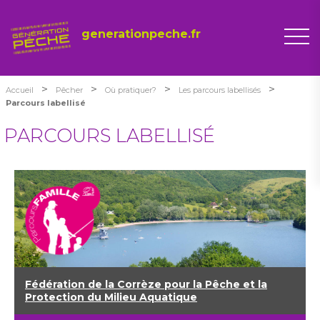
generationpeche.fr
>
>
>
>
Accueil
Pêcher
Où pratiquer?
Les parcours labellisés
Parcours labellisé
PARCOURS LABELLISÉ
Fédération de la Corrèze pour la Pêche et la
Protection du Milieu Aquatique