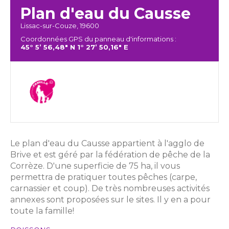
Plan d'eau du Causse
Lissac-sur-Couze, 19600
Coordonnées GPS du panneau d'informations :
45° 5’ 56,48" N 1° 27’ 50,16" E
Le plan d'eau du Causse appartient à l'agglo de
Brive et est géré par la fédération de pêche de la
Corrèze. D'une superficie de 75 ha, il vous
permettra de pratiquer toutes pêches (carpe,
carnassier et coup). De très nombreuses activités
annexes sont proposées sur le sites. Il y en a pour
toute la famille!