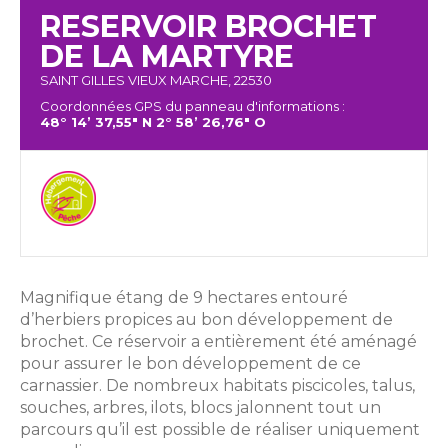
RESERVOIR BROCHET
DE LA MARTYRE
SAINT GILLES VIEUX MARCHE, 22530
Coordonnées GPS du panneau d'informations :
48° 14’ 37,55" N 2° 58’ 26,76" O
Magnifique étang de 9 hectares entouré
d’herbiers propices au bon développement de
brochet. Ce réservoir a entièrement été aménagé
pour assurer le bon développement de ce
carnassier. De nombreux habitats piscicoles, talus,
souches, arbres, ilots, blocs jalonnent tout un
parcours qu’il est possible de réaliser uniquement