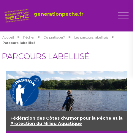
generationpeche.fr
>
>
>
>
Accueil
Pêcher
Où pratiquer?
Les parcours labellisés
Parcours labellisé
PARCOURS LABELLISÉ
Fédération des Côtes d'Armor pour la Pêche et la
Protection du Milieu Aquatique