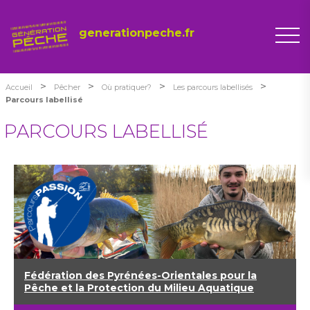
generationpeche.fr
>
>
>
>
Accueil
Pêcher
Où pratiquer?
Les parcours labellisés
Parcours labellisé
PARCOURS LABELLISÉ
Fédération des Pyrénées-Orientales pour la
Pêche et la Protection du Milieu Aquatique