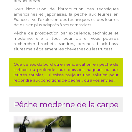
des années 90.
Sous l'impulsion de l'introduction des techniques
américaines et japonaises, la pêche aux leurres en
France a vu l'explosion des techniques et des leurres
de plus en plus adaptés à ses carnassiers.
Pêche de prospection par excellence, technique et
moderne, elle a tout pour plaire. Vous pourrez
rechercher brochets, sandres, perches, black-bass,
silures mais également les chevesnes ou les truites !
Que ce soit du bord ou en embarcation, en pêche de
surface ou profonde, aux poissons nageurs ou aux
leurres souples,... Il existe toujours une solution pour
répondre aux conditions de pêche... ou à vos envies !
Pêche moderne de la carpe