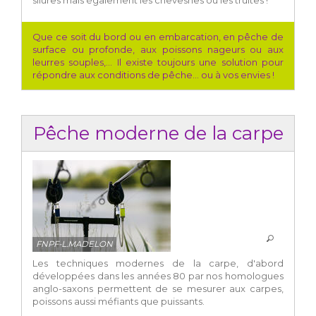
silures mais également les chevesnes ou les truites !
Que ce soit du bord ou en embarcation, en pêche de
surface ou profonde, aux poissons nageurs ou aux
leurres souples,... Il existe toujours une solution pour
répondre aux conditions de pêche... ou à vos envies !
Pêche moderne de la carpe
FNPF-L.MADELON
Les techniques modernes de la carpe, d'abord
développées dans les années 80 par nos homologues
anglo-saxons permettent de se mesurer aux carpes,
poissons aussi méfiants que puissants.