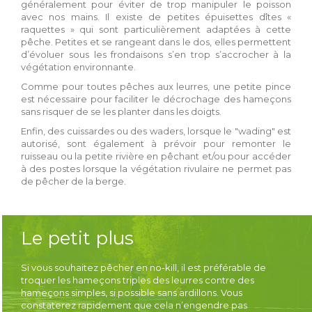
généralement pour éviter de trop manipuler le poisson
avec nos mains. Il existe de petites épuisettes dîtes «
raquettes » qui sont particulièrement adaptées à cette
pêche. Petites et se rangeant dans le dos, elles permettent
d’évoluer sous les frondaisons s’en trop s’accrocher à la
végétation environnante.
Comme pour toutes pêches aux leurres, une petite pince
est nécessaire pour faciliter le décrochage des hameçons
sans risquer de se les planter dans les doigts.
Enfin, des cuissardes ou des waders, lorsque le "wading" est
autorisé, sont également à prévoir pour remonter le
ruisseau ou la petite rivière en pêchant et/ou pour accéder
à des postes lorsque la végétation rivulaire ne permet pas
de pêcher de la berge.
Le petit plus
Si vous souhaitez pêcher en no-kill, il est préférable de
troquer les hameçons triples des leurres contre des
hameçons simples, si possible sans ardillons. Vous
constaterez rapidement que cela n’engendre pas