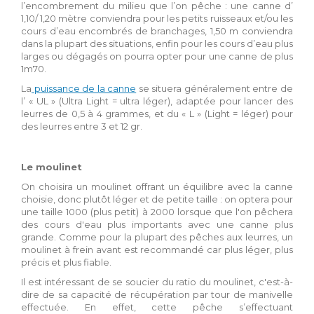
l’encombrement du milieu que l’on pêche : une canne d’
1,10/ 1,20 mètre conviendra pour les petits ruisseaux et/ou les
cours d’eau encombrés de branchages, 1,50 m conviendra
dans la plupart des situations, enfin pour les cours d’eau plus
larges ou dégagés on pourra opter pour une canne de plus
1m70.
La
puissance de la canne
se situera généralement entre de
l’ « UL » (Ultra Light = ultra léger), adaptée pour lancer des
leurres de 0,5 à 4 grammes, et du « L » (Light = léger) pour
des leurres entre 3 et 12 gr.
Le moulinet
On choisira un moulinet offrant un équilibre avec la canne
choisie, donc plutôt léger et de petite taille : on optera pour
une taille 1000 (plus petit) à 2000 lorsque que l'on pêchera
des cours d'eau plus importants avec une canne plus
grande. Comme pour la plupart des pêches aux leurres, un
moulinet à frein avant est recommandé car plus léger, plus
précis et plus fiable.
Il est intéressant de se soucier du ratio du moulinet, c'est-à-
dire de sa capacité de récupération par tour de manivelle
effectuée. En effet, cette pêche s’effectuant