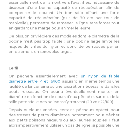
essentiellement de l’amont vers l’aval, il est nécessaire de
disposer d’une bonne capacité de récupération afin de
compenser le courant. Un bon ratio offrant une forte
capacité de récupération (plus de 70 cm par tour de
manivelle), permettra de ramener la ligne sans forcer tout
en gardant une marge pour animer le leurre .
De plus, on privilégiera des modèles dont le diamètre de la
bobine n’est pas trop faible : une bobine large limite les
risques de vrilles du nylon et donc de perruques par un
enroulement en spires plus larges.
Le fil
On pêchera essentiellement avec
un nylon de faible
diamètre entre 14 et 16/100
assurant en même temps une
facilité de lancer ainsi qu’une discrétion nécessaire dans les
petits ruisseaux. On pourra éventuellement monter en
diamètre en fonction de cours d’eau pêché et surtout de la
taille potentielle des poissons s’y trouvant (20 voir 22/100).
Depuis quelques années, certains pêcheurs optent pour
des tresses de petits diamètres, notamment pour pêcher
aux petits poissons nageurs ou aux leurres souples. Il faut
alors impérativement utiliser un bas de ligne, si possible une