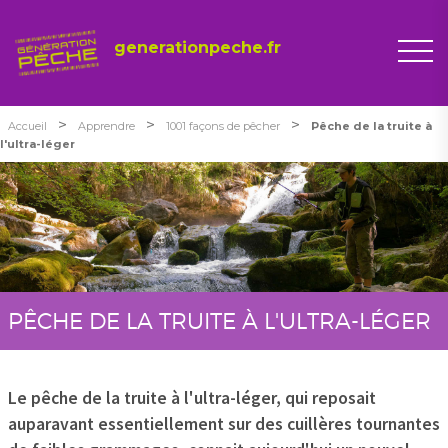
generationpeche.fr
>
>
>
Accueil
Apprendre
1001 façons de pêcher
Pêche de la truite à
l'ultra-léger
PÊCHE DE LA TRUITE À L'ULTRA-LÉGER
Le pêche de la truite à l'ultra-léger, qui reposait
auparavant essentiellement sur des cuillères tournantes