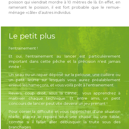
poisson qui viendrait mordre à 10 mètres de là. En effet, en
ramenant le poisson, il est fort probable que le remue-
ménage «câle» d’autres individus.
Le petit plus
l'entrainement !
Et oui, l'entrainement au lancer est particulièrement
important dans cette pêche et la précision n'est jamais
innée !
Un seau ou un repair déposé sur la pelouse, une cuillère ou
un petit leurre sur lesquels vous aurez préalablement
enlevé les hameçons, et vous voilà prêt à l'entrainement.
Revers, coup droit, sous la canne,... vous apprendrez à
maitriser chaque technique. Et entre amis, un petit
concours de lancer peut vite devenir un jeu prenant !
Pour corser la difficulté et vous rapprocher d'une situation
réelle, placez le repaire sous une chaise ou une table,
comme si il fallait aller débusquer la truite sous des
branchages.