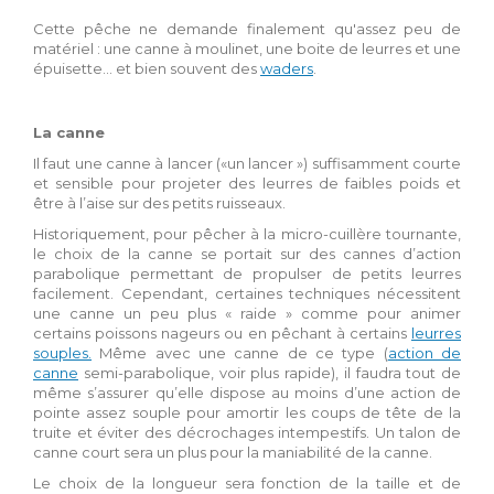
Cette pêche ne demande finalement qu'assez peu de
matériel : une canne à moulinet, une boite de leurres et une
épuisette... et bien souvent des
waders
.
La canne
Il faut une canne à lancer («un lancer ») suffisamment courte
et sensible pour projeter des leurres de faibles poids et
être à l’aise sur des petits ruisseaux.
Historiquement, pour pêcher à la micro-cuillère tournante,
le choix de la canne se portait sur des cannes d’action
parabolique permettant de propulser de petits leurres
facilement. Cependant, certaines techniques nécessitent
une canne un peu plus « raide » comme pour animer
certains poissons nageurs ou en pêchant à certains
leurres
souples.
Même avec une canne de ce type (
action de
canne
semi-parabolique, voir plus rapide), il faudra tout de
même s’assurer qu’elle dispose au moins d’une action de
pointe assez souple pour amortir les coups de tête de la
truite et éviter des décrochages intempestifs. Un talon de
canne court sera un plus pour la maniabilité de la canne.
Le choix de la longueur sera fonction de la taille et de