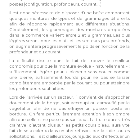
postes (configuration, profondeurs, courant,…).
Il est donc nécessaire de disposer d’une boîte comportant
quelques montures de types et de grammages différents
afin de répondre rapidement aux différentes situations.
Généralement, les grammages des montures proposées
dans le commerce varient entre 2 et 8 grammes. Les plus
légères seront pour les plats et les secteurs peu profonds,
on augmentera progressivement le poids en fonction de la
profondeur et du courant.
La difficulté résulte dans le fait de trouver le meilleur
compromis pour que la monture évolue « naturellement » :
suffisamment légère pour « planer » sans couler comme
une pierre, suffisamment lourde pour ne pas se laisser
complètement emportée par le courant ou pour atteindre
les profondeurs souhaitées.
Lors de l’arrivée sur un secteur, il convient de s’approcher
doucement de la berge, voir accroupi ou camouflé par la
végétation afin de ne pas effrayer un poisson posté en
bordure. On fera particulièrement attention à son ombre
afin que celle-ci ne passe pas sur l’eau… La truite qui est très
craintive, d’autant plus sur les petits cours d’eau, aura vite
fait de se « caler » dans un abri refusant par la suite toutes
sollicitations. Il est d'ailleurs toujours judicieux d’effectuer un