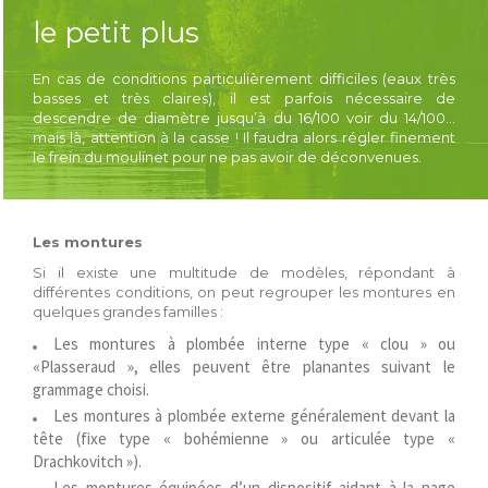
le petit plus
En cas de conditions particulièrement difficiles (eaux très
basses et très claires), il est parfois nécessaire de
descendre de diamètre jusqu’à du 16/100 voir du 14/100…
mais là, attention à la casse ! Il faudra alors régler finement
le frein du moulinet pour ne pas avoir de déconvenues.
Les montures
Si il existe une multitude de modèles, répondant à
différentes conditions, on peut regrouper les montures en
quelques grandes familles :
Les montures à plombée interne type « clou » ou
«Plasseraud », elles peuvent être planantes suivant le
grammage choisi.
Les montures à plombée externe généralement devant la
tête (fixe type « bohémienne » ou articulée type «
Drachkovitch »).
Les montures équipées d’un dispositif aidant à la nage