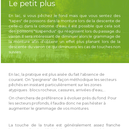
Le petit plus
En lac, si vous pêchez le fond mais que vous sentez des
"tapes" de poissons dans la monture lors de la descente de
celle-ci dans la colonne d'eau, il est possible que cela soit
des poissons "suspendus" qui réagissent lors du passage du
vairon. Il sera intéressant de diminuer alors le grammage de
la monture afin d'obtenir un effet plus planant lors de la
descente du vairon ce qui diminuera les cas de touches non
suivies.
En lac, la pratique est plus aisée du fait l'absence de
courant. On "peignera" de façon méthodique les secteurs
pêchés en insistant particulièrement sur les zones
atypiques : blocs rocheux, cassures, arrivées d'eau,...
On cherchera de préférence à évoluer près du fond. Pour
les secteurs profonds, il faudra donc ne pas hésiter à
augmenter le grammage de vos montures.
La touche de la truite est généralement assez franche