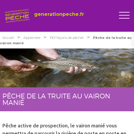
generationpeche.fr
>
>
>
Accueil
Apprendre
1001 façons de pêcher
Pêche de la truite au
vairon manié
PÊCHE DE LA TRUITE AU VAIRON
MANIÉ
Pêche active de prospection, le vairon manié vous
permettra de parcourir la rivière de poste en poste en