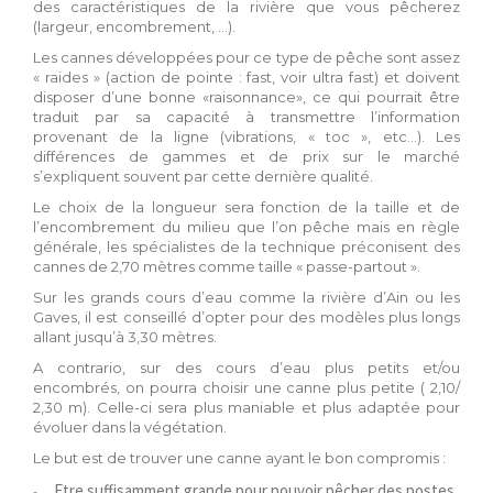
des caractéristiques de la rivière que vous pêcherez
(largeur, encombrement, …).
Les cannes développées pour ce type de pêche sont assez
« raides » (action de pointe : fast, voir ultra fast) et doivent
disposer d’une bonne «raisonnance», ce qui pourrait être
traduit par sa capacité à transmettre l’information
provenant de la ligne (vibrations, « toc », etc…). Les
différences de gammes et de prix sur le marché
s’expliquent souvent par cette dernière qualité.
Le choix de la longueur sera fonction de la taille et de
l’encombrement du milieu que l’on pêche mais en règle
générale, les spécialistes de la technique préconisent des
cannes de 2,70 mètres comme taille « passe-partout ».
Sur les grands cours d’eau comme la rivière d’Ain ou les
Gaves, il est conseillé d’opter pour des modèles plus longs
allant jusqu’à 3,30 mètres.
A contrario, sur des cours d’eau plus petits et/ou
encombrés, on pourra choisir une canne plus petite ( 2,10/
2,30 m). Celle-ci sera plus maniable et plus adaptée pour
évoluer dans la végétation.
Le but est de trouver une canne ayant le bon compromis :
Etre suffisamment grande pour pouvoir pêcher des postes