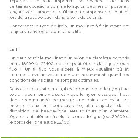
important. Un ratio important se révélera utile dans
certaines occasions comme lorsqu'on pêchera un poste en
lançant vers l'amont et qu'il faudra compenser le courant
lors de la récupération dans le sens de celui-ci.
Concernant le type de frein, un moulinet à frein avant est
toujours à privilégier pour sa fiabilité.
Le fil
On peut munir le moulinet d’un nylon de diamètre compris
entre 18/100 et 22/100, celui-ci peut être « classique » ou «
fluo ». Un fil fluo vous aidera à mieux visualiser où et
comment évolue votre monture, notamment quand les
conditions de visibilité ne sont pas optimales.
Sans que cela soit certain, il est probable que le nylon fluo
soit un peu moins « discret » que le nylon classique, il est
donc recommandé de mettre une pointe en nylon, ou
encore mieux en fluorocarbonne, afin d’ajouter de la
discrétion. Ce bas-de-ligne sera toujours d’un diamètre
légèrement inférieur à celui du corps de ligne (ex : 20/100 si
le corps de ligne est de 22/100).