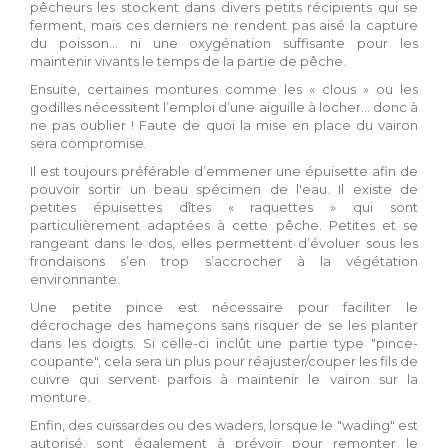
pêcheurs les stockent dans divers petits récipients qui se
ferment, mais ces derniers ne rendent pas aisé la capture
du poisson… ni une oxygénation suffisante pour les
maintenir vivants le temps de la partie de pêche.
Ensuite, certaines montures comme les « clous » ou les
godilles nécessitent l’emploi d’une aiguille à locher… donc à
ne pas oublier ! Faute de quoi la mise en place du vairon
sera compromise.
Il est toujours préférable d’emmener une épuisette afin de
pouvoir sortir un beau spécimen de l'eau. Il existe de
petites épuisettes dîtes « raquettes » qui sont
particulièrement adaptées à cette pêche. Petites et se
rangeant dans le dos, elles permettent d’évoluer sous les
frondaisons s’en trop s’accrocher à la végétation
environnante.
Une petite pince est nécessaire pour faciliter le
décrochage des hameçons sans risquer de se les planter
dans les doigts. Si celle-ci inclût une partie type "pince-
coupante", cela sera un plus pour réajuster/couper les fils de
cuivre qui servent parfois à maintenir le vairon sur la
monture.
Enfin, des cuissardes ou des waders, lorsque le "wading" est
autorisé, sont également à prévoir pour remonter le