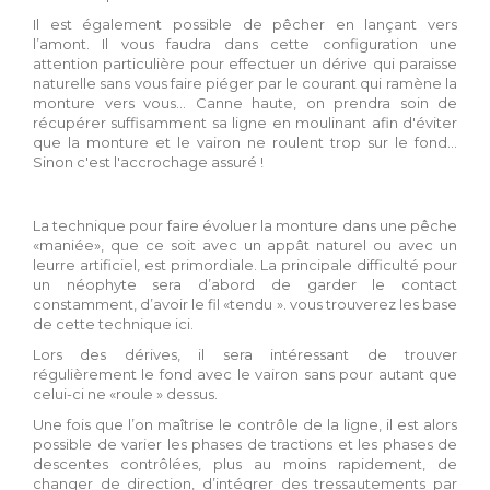
Il est également possible de pêcher en lançant vers
l’amont. Il vous faudra dans cette configuration une
attention particulière pour effectuer un dérive qui paraisse
naturelle sans vous faire piéger par le courant qui ramène la
monture vers vous… Canne haute, on prendra soin de
récupérer suffisamment sa ligne en moulinant afin d'éviter
que la monture et le vairon ne roulent trop sur le fond...
Sinon c'est l'accrochage assuré !
La technique pour faire évoluer la monture dans une pêche
«maniée», que ce soit avec un appât naturel ou avec un
leurre artificiel, est primordiale. La principale difficulté pour
un néophyte sera d’abord de garder le contact
constamment, d’avoir le fil «tendu ». vous trouverez les base
de cette technique ici.
Lors des dérives, il sera intéressant de trouver
régulièrement le fond avec le vairon sans pour autant que
celui-ci ne «roule » dessus.
Une fois que l’on maîtrise le contrôle de la ligne, il est alors
possible de varier les phases de tractions et les phases de
descentes contrôlées, plus au moins rapidement, de
changer de direction, d’intégrer des tressautements par