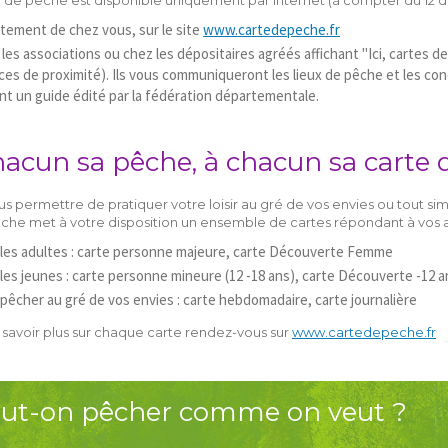
tement de chez vous, sur le site
www.cartedepeche.fr
les associations ou chez les dépositaires agréés affichant "Ici, cartes de
s de proximité). Ils vous communiqueront les lieux de pêche et les condi
t un guide édité par la fédération départementale.
hacun sa pêche, à chacun sa carte 
us permettre de pratiquer votre loisir au gré de vos envies ou tout s
êche met à votre disposition un ensemble de cartes répondant à vos a
les adultes : carte personne majeure, carte Découverte Femme
les jeunes : carte personne mineure (12 -18 ans), carte Découverte -12 a
pêcher au gré de vos envies : carte hebdomadaire, carte journalière
 savoir plus sur chaque carte rendez-vous sur
www.cartedepeche.fr
ut-on pêcher comme on veut ?