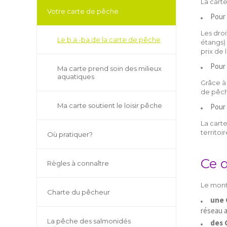
La carte
Votre carte de pêche
Pour
Les droi
Le b.a.-ba de la carte de pêche
étangs)
prix de 
Pour 
Ma carte prend soin des milieux
aquatiques
Grâce à
de pêche
Ma carte soutient le loisir pêche
Pour 
La carte
territoi
Où pratiquer?
Ce 
Règles à connaître
Le mont
Charte du pêcheur
une 
réseau a
La pêche des salmonidés
des 