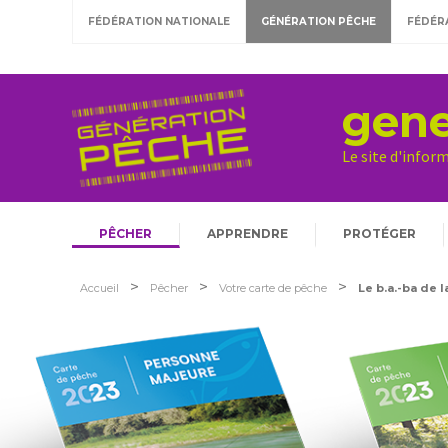
FÉDÉRATION NATIONALE
GÉNÉRATION PÊCHE
FÉDÉR
gene
Le site d'infor
PÊCHER
APPRENDRE
PROTÉGER
>
>
>
Accueil
Pêcher
Votre carte de pêche
Le b.a.-ba de 