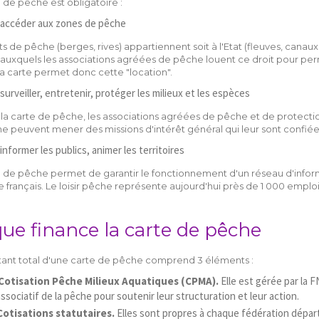
 de pêche est obligatoire :
 accéder aux zones de pêche
ts de pêche (berges, rives) appartiennent soit à l'Etat (fleuves, canaux n
 auxquels les associations agréées de pêche louent ce droit pour perm
la carte permet donc cette "location".
surveiller, entretenir, protéger les milieux et les espèces
 la carte de pêche, les associations agréées de pêche et de protecti
 peuvent mener des missions d'intérêt général qui leur sont confiées par
informer les publics, animer les territoires
 de pêche permet de garantir le fonctionnement d'un réseau d'informat
re français. Le loisir pêche représente aujourd'hui près de 1 000 emploi
que finance la carte de pêche
ant total d'une carte de pêche comprend 3 éléments :
Cotisation Pêche Milieux Aquatiques (CPMA).
Elle est gérée par la 
ssociatif de la pêche pour soutenir leur structuration et leur action.
Cotisations statutaires.
Elles sont propres à chaque fédération départe