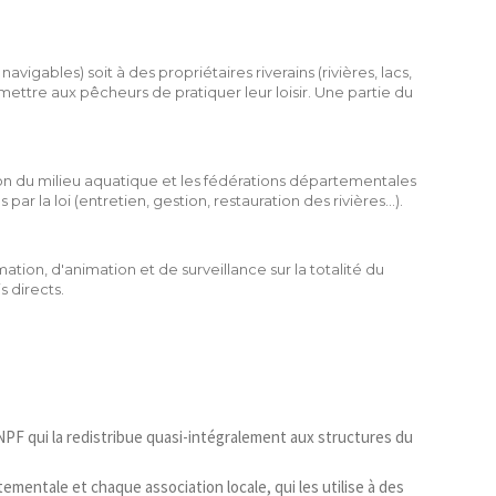
avigables) soit à des propriétaires riverains (rivières, lacs,
ettre aux pêcheurs de pratiquer leur loisir. Une partie du
on du milieu aquatique et les fédérations départementales
 la loi (entretien, gestion, restauration des rivières...).
ion, d'animation et de surveillance sur la totalité du
s directs.
FNPF qui la redistribue quasi-intégralement aux structures du
mentale et chaque association locale, qui les utilise à des