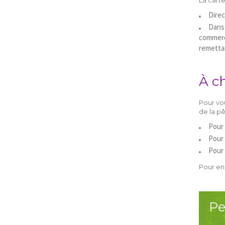
Direc
Dans 
commerce
remettan
À c
Pour vo
de la p
Pour 
Pour 
Pour 
Pour en
Pe