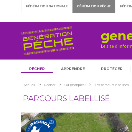
FÉDÉRATION NATIONALE
GÉNÉRATION PÊCHE
FÉDÉR
gene
Le site d'infor
PÊCHER
APPRENDRE
PROTÉGER
>
>
>
Accueil
Pêcher
Où pratiquer?
Les parcours labellisés
PARCOURS LABELLISÉ