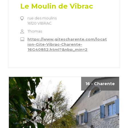
Le Moulin de Vibrac
rue des moulins
16120 VIBRAC
Thomas
https://www.gitescharente.com/locat
ion-Gite-Vibrac-Charente-
16G40852.html?&nbp_min=2
16 - Charente