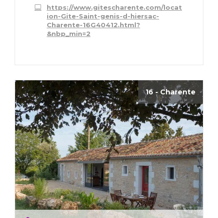
https://www.gitescharente.com/locat
ion-Gite-Saint-genis-d-hiersac-
Charente-16G40412.html?
&nbp_min=2
16 - Charente