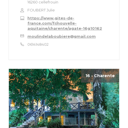
16260 cellefrouin
FOUBERT Julie
https://www.gites-de-
france.com/fr/nouvelle-
aquitaine/charente/agate-16g10162
moulindelaboubiere@gmail.com
0614148402
16 - Charente