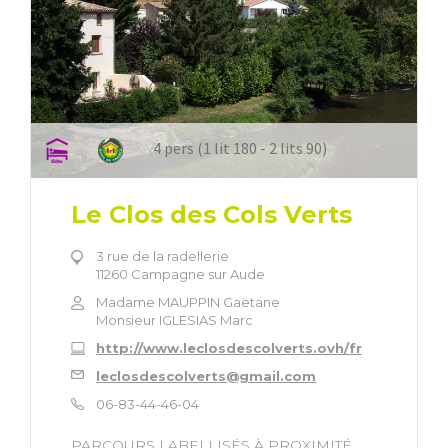
4 pers (1 lit 180 - 2 lits 90)
Le Clos des Cols Verts
3 rue de la radellerie
11260 Campagne sur Aude
Madame MAUPPIN Gaëtane
Monsieur IGLESIAS Marc
http://www.leclosdescolverts.ovh/fr
leclosdescolverts@gmail.com
06-83-44-46-04
PARCOURS LABELLISÉS À PROXIMITÉ