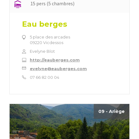
15 pers (5 chambres)
Eau berges
5 place des arcades
09220 Vicdessos
Evelyne Blot
http://eauberges.com
evelyne@eauberges.com
07 66 82 00 04
09 - Ariège