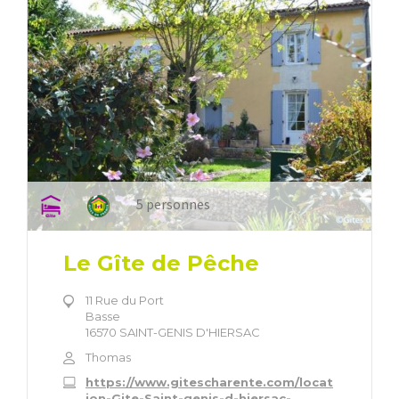
5 personnes
Le Gîte de Pêche
11 Rue du Port
Basse
16570 SAINT-GENIS D'HIERSAC
Thomas
https://www.gitescharente.com/locat
ion-Gite-Saint-genis-d-hiersac-