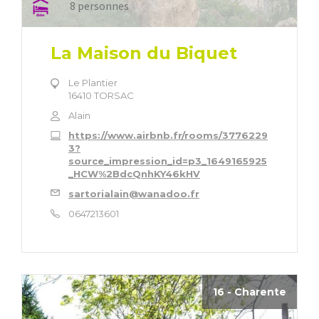
8 personnes
La Maison du Biquet
Le Plantier
16410 TORSAC
Alain
https://www.airbnb.fr/rooms/3776229
3?
source_impression_id=p3_1649165925
_HCW%2BdcQnhKY46kHV
sartorialain@wanadoo.fr
0647213601
16 - Charente