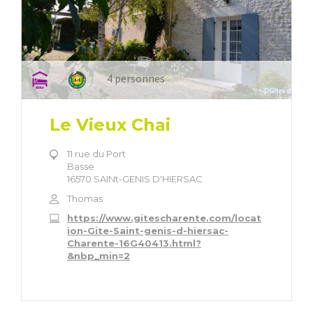
4 personnes
Le Vieux Chai
11 rue du Port
Basse
16570 SAINt-GENIS D'HIERSAC
Thomas
https://www.gitescharente.com/locat
ion-Gite-Saint-genis-d-hiersac-
Charente-16G40413.html?
&nbp_min=2