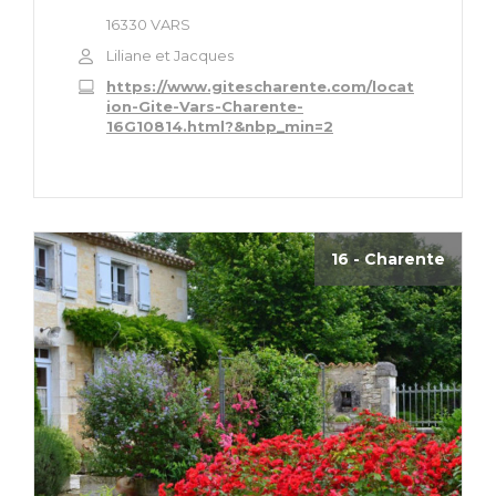
16330 VARS
Liliane et Jacques
https://www.gitescharente.com/locat
ion-Gite-Vars-Charente-
16G10814.html?&nbp_min=2
16 - Charente