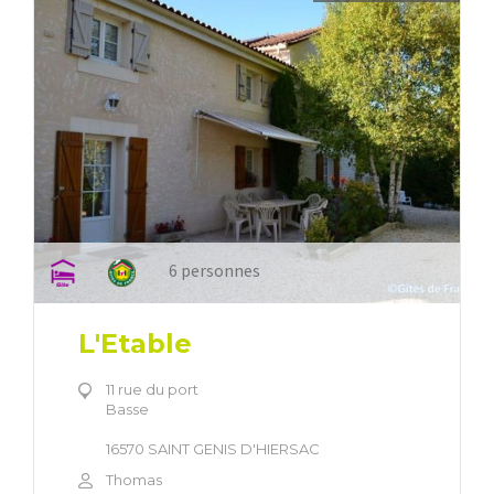
6 personnes
L'Etable
11 rue du port
Basse
16570 SAINT GENIS D'HIERSAC
Thomas