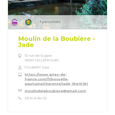
4 personnes
Moulin de la Boubière -
Jade
10 rue de la gare
16260 CELLEFROUIN
FOUBERT Julie
https://www.gites-de-
france.com/fr/nouvelle-
aquitaine/charente/jade-16g10161
moulindelaboubiere@gmail.com
06 14 14 84 02