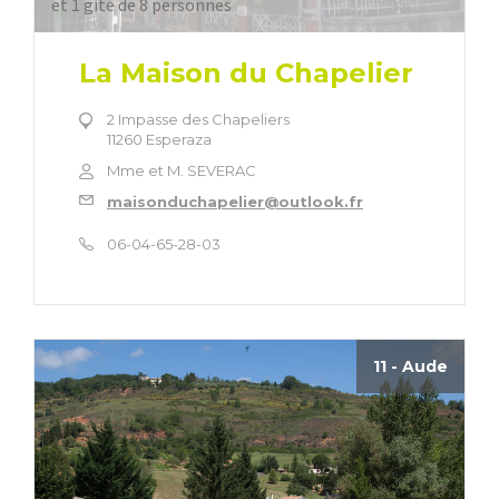
et 1 gite de 8 personnes
La Maison du Chapelier
2 Impasse des Chapeliers
11260 Esperaza
Mme et M. SEVERAC
maisonduchapelier@outlook.fr
06-04-65-28-03
11 - Aude