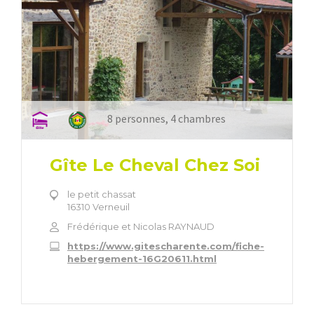
8 personnes, 4 chambres
Gîte Le Cheval Chez Soi
le petit chassat
16310 Verneuil
Frédérique et Nicolas RAYNAUD
https://www.gitescharente.com/fiche-
hebergement-16G20611.html