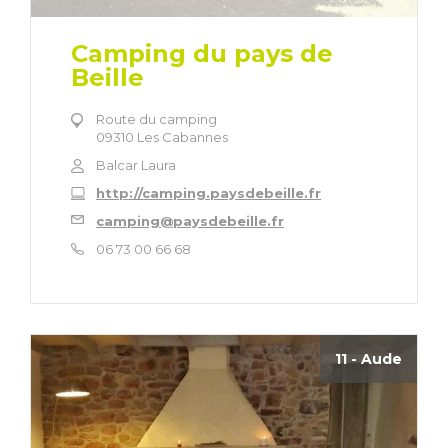
Camping du pays de
Beille
Route du camping
09310 Les Cabannes
Balcar Laura
http://camping.paysdebeille.fr
camping@paysdebeille.fr
06 73 00 66 68
11 - Aude