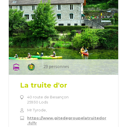
29 personnes
La truite d'or
40 route de Besançon
25930 Lods
Mr Tyrode,
https://www.gitedegroupelatruitedor
.fr/fr