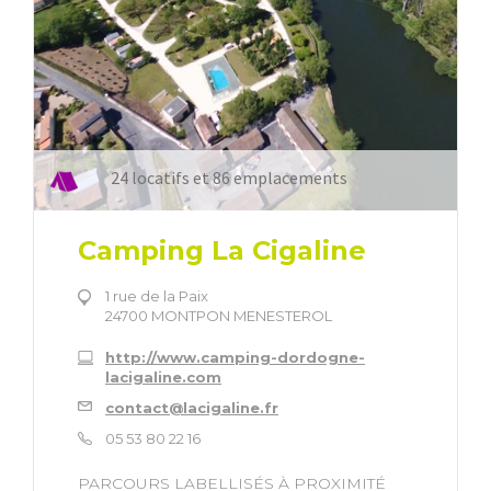
24 locatifs et 86 emplacements
Camping La Cigaline
1 rue de la Paix
24700 MONTPON MENESTEROL
http://www.camping-dordogne-
lacigaline.com
contact@lacigaline.fr
05 53 80 22 16
PARCOURS LABELLISÉS À PROXIMITÉ