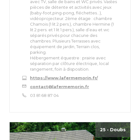
avec TV, salle de bains et WC privés. Vastes
pièces de détente et activités avec jeux
(baby-foot,ping-pong, fléchettes…),
vidéoprojecteur. 2ème étage : chambre
Chamois (1 lit 2 pers.), chambre Hermine (1
lit 2 pers. et 1 lit 1 pers.), salle d’eau et wc
séparés privés pour chacune des
chambres. Plusieurs Terrasses avec
équipement de jardin, Terrain clos,
parking.
Hébergement équestre : prairie avec
séparation par clôture électrique, local
rangement, foin à disposition.
https://www.lafermemorin.fr/
contact@lafermemorin.fr
03 81 68 87 04
25 - Doubs