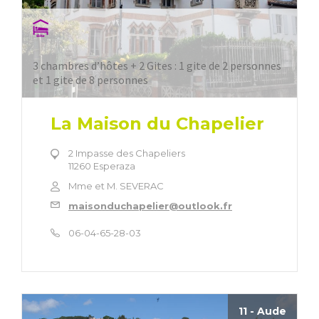
3 chambres d’hôtes + 2 Gites : 1 gite de 2 personnes
et 1 gite de 8 personnes
La Maison du Chapelier
2 Impasse des Chapeliers
11260 Esperaza
Mme et M. SEVERAC
maisonduchapelier@outlook.fr
06-04-65-28-03
11 - Aude