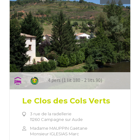
4 pers (1 lit 180 - 2 lits 90)
Le Clos des Cols Verts
3 rue de la radellerie
11260 Campagne sur Aude
Madame MAUPPIN Gaëtane
Monsieur IGLESIAS Marc