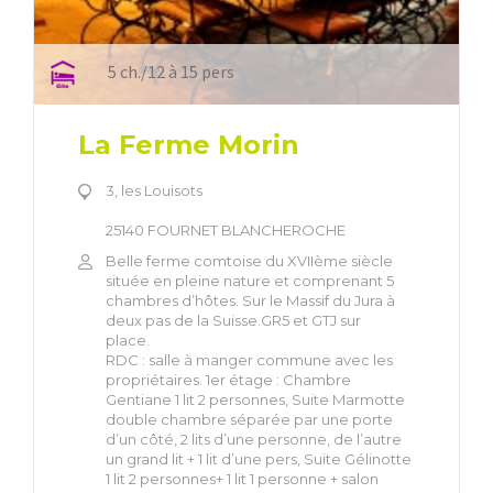
5 ch./12 à 15 pers
La Ferme Morin
3, les Louisots
25140 FOURNET BLANCHEROCHE
Belle ferme comtoise du XVIIème siècle
située en pleine nature et comprenant 5
chambres d’hôtes. Sur le Massif du Jura à
deux pas de la Suisse.GR5 et GTJ sur
place.
RDC : salle à manger commune avec les
propriétaires. 1er étage : Chambre
Gentiane 1 lit 2 personnes, Suite Marmotte
double chambre séparée par une porte
d’un côté, 2 lits d’une personne, de l’autre
un grand lit + 1 lit d’une pers, Suite Gélinotte
1 lit 2 personnes+ 1 lit 1 personne + salon