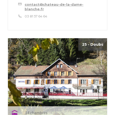
contact@chateau-de-la-dame-
blanche.fr
03 81 57 64 64
25 - Doubs
14 chambres