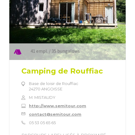
41 empl. / 35 bungalows
Camping de Rouffiac
Base de loisir de Rouffiac
24270 ANGOISSE
M. MISTAUDY
http://www.semitour.com
contact@semitour.com
05 53 05 65 65
PARCOURS LABELLISÉS À PROXIMITÉ