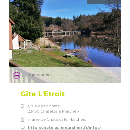
6 personnes
Gite L'Etroit
1, rue des 2 ponts
23430 Chatelus le Marcheix
mairie de Châtelus le Marcheix
http://chateluslemarcheix.fr/infos-