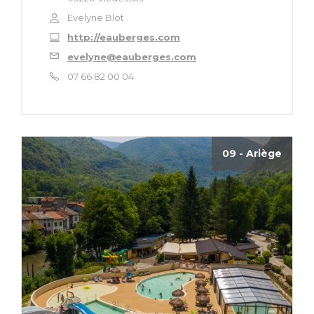
Evelyne Blot
http://eauberges.com
evelyne@eauberges.com
07 66 82 00 04
09 - Ariège