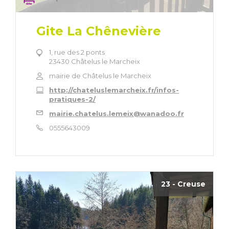
Gite La Chênevière
1, rue des 2 ponts
23430 Châtelus le Marcheix
mairie de Châtelus le Marcheix
http://chateluslemarcheix.fr/infos-
pratiques-2/
mairie.chatelus.lemeix@wanadoo.fr
0555643009
23 - Creuse