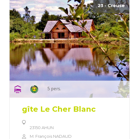
23 - Creuse
5 pers.
gîte Le Cher Blanc
23150 AHUN
M. François NADAUD