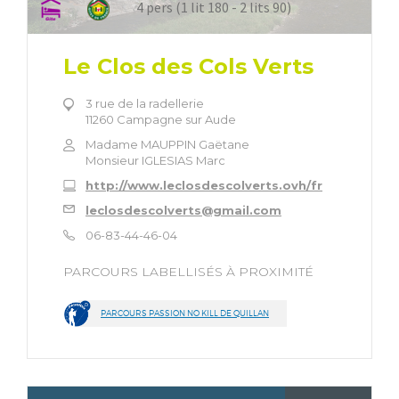
4 pers (1 lit 180 - 2 lits 90)
Le Clos des Cols Verts
3 rue de la radellerie
11260 Campagne sur Aude
Madame MAUPPIN Gaëtane
Monsieur IGLESIAS Marc
http://www.leclosdescolverts.ovh/fr
leclosdescolverts@gmail.com
06-83-44-46-04
PARCOURS LABELLISÉS À PROXIMITÉ
PARCOURS PASSION NO KILL DE QUILLAN