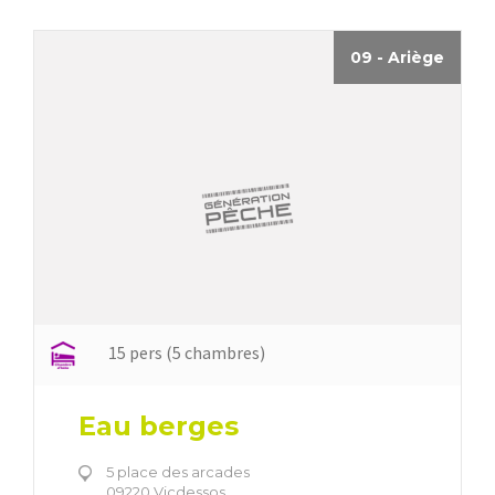
09 - Ariège
15 pers (5 chambres)
Eau berges
5 place des arcades
09220 Vicdessos