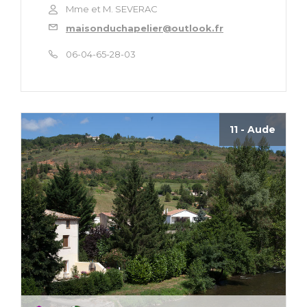
Mme et M. SEVERAC
maisonduchapelier@outlook.fr
06-04-65-28-03
11 - Aude