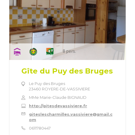
8 pers.
Gîte du Puy des Bruges
Le Puy des Bruges
23460 ROYERE-DE-VASSIVIERE
MMe Marie-Claude BIGNAUD
http://gitesdevassiviere.fr
giteslescharmilles.vassiviere@gmail.c
om
0611780447