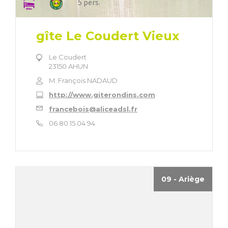
5 pers.
gîte Le Coudert Vieux
Le Coudert
23150 AHUN
M. François NADAUD
http://www.giterondins.com
francebois@aliceadsl.fr
06 80 15 04 94
09 - Ariège