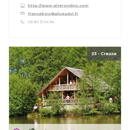
http://www.giterondins.com
francebois@aliceadsl.fr
06 80 15 04 94
23 - Creuse