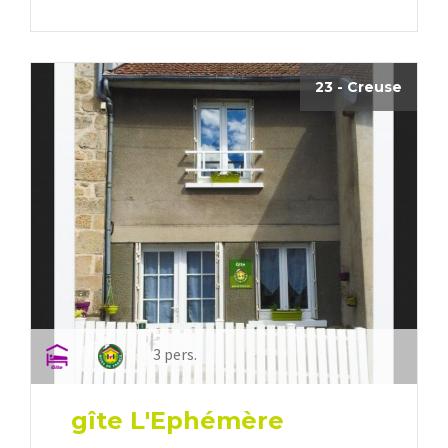
23 - Creuse
3 pers.
gîte L'Ephémère