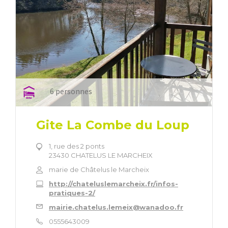
6 personnes
Gite La Combe du Loup
1, rue des 2 ponts
23430 CHATELUS LE MARCHEIX
marie de Châtelus le Marcheix
http://chateluslemarcheix.fr/infos-
pratiques-2/
mairie.chatelus.lemeix@wanadoo.fr
0555643009