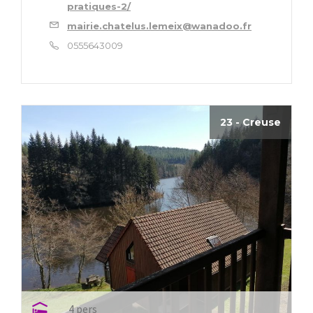
pratiques-2/
mairie.chatelus.lemeix@wanadoo.fr
0555643009
23 - Creuse
4 pers