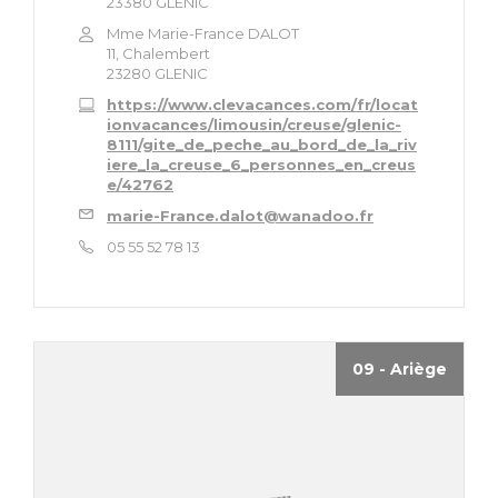
23380 GLENIC
Mme Marie-France DALOT
11, Chalembert
23280 GLENIC
https://www.clevacances.com/fr/locat
ionvacances/limousin/creuse/glenic-
8111/gite_de_peche_au_bord_de_la_riv
iere_la_creuse_6_personnes_en_creus
e/42762
marie-France.dalot@wanadoo.fr
05 55 52 78 13
09 - Ariège