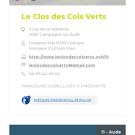
Le Clos des Cols Verts
3 rue de la radellerie
11260 Campagne sur Aude
Madame MAUPPIN Gaëtane
Monsieur IGLESIAS Marc
http://www.leclosdescolverts.ovh/fr
leclosdescolverts@gmail.com
06-83-44-46-04
PARCOURS LABELLISÉS À PROXIMITÉ
PARCOURS PASSION NO KILL DE QUILLAN
11 - Aude