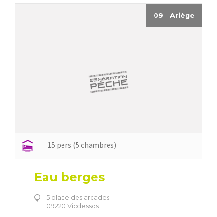
09 - Ariège
15 pers (5 chambres)
Eau berges
5 place des arcades
09220 Vicdessos