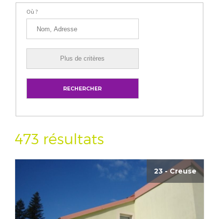
Où ?
473 résultats
23 - Creuse