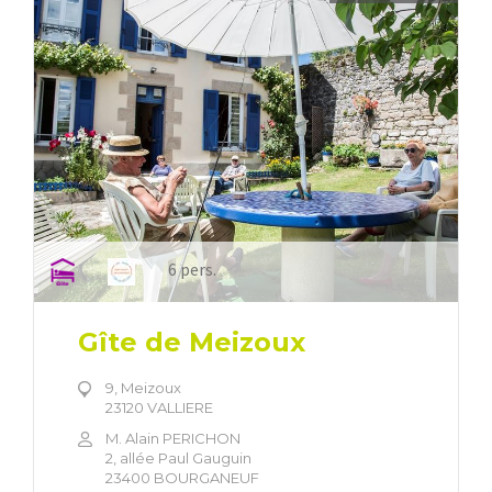
6 pers.
Gîte de Meizoux
9, Meizoux
23120 VALLIERE
M. Alain PERICHON
2, allée Paul Gauguin
23400 BOURGANEUF