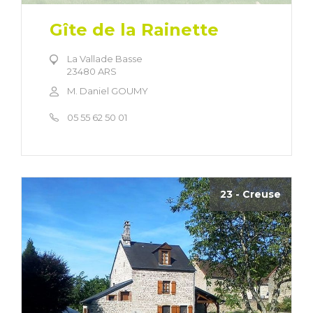
Gîte de la Rainette
La Vallade Basse
23480 ARS
M. Daniel GOUMY
05 55 62 50 01
23 - Creuse