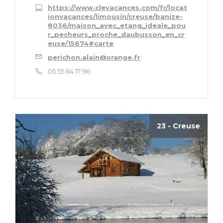
https://www.clevacances.com/fr/locat
ionvacances/limousin/creuse/banize-
8036/maison_avec_etang_ideale_pou
r_pecheurs_proche_daubusson_en_cr
euse/15674#carte
perichon.alain@orange.fr
05 55 64 17 96
23 - Creuse