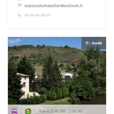
maisonduchapelier@outlook.fr
06-04-65-28-03
11 - Aude
4 pers (1 lit 180 - 2 lits 90)