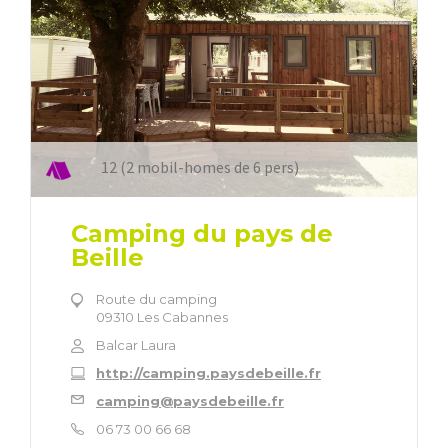
12 (2 mobil-homes de 6 pers)
Camping du pays de
Beille
Route du camping
09310 Les Cabannes
Balcar Laura
http://camping.paysdebeille.fr
camping@paysdebeille.fr
06 73 00 66 68