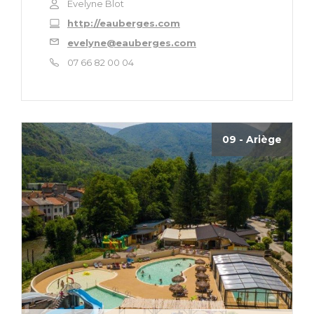
Evelyne Blot
http://eauberges.com
evelyne@eauberges.com
07 66 82 00 04
09 - Ariège