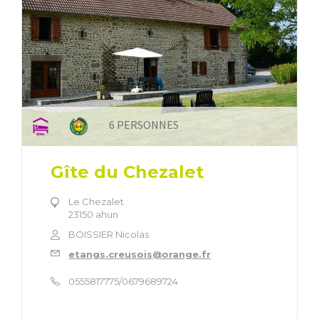
6 PERSONNES
Gîte du Chezalet
Le Chezalet
23150 ahun
BOISSIER Nicolas
etangs.creusois@orange.fr
0555817775/0679689724