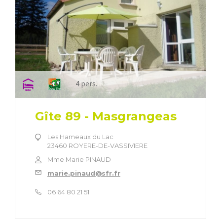
4 pers.
Gîte 89 - Masgrangeas
Les Hameaux du Lac
23460 ROYERE-DE-VASSIVIERE
Mme Marie PINAUD
marie.pinaud@sfr.fr
06 64 80 21 51