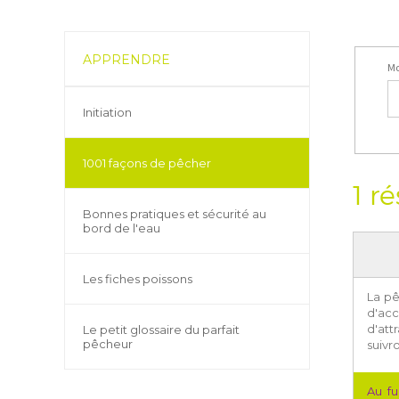
APPRENDRE
Mo
Initiation
1001 façons de pêcher
1 ré
Bonnes pratiques et sécurité au
bord de l'eau
Les fiches poissons
La pê
d'ac
d'att
Le petit glossaire du parfait
pêcheur
suivr
Au f