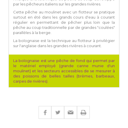
par les pêcheurs italiens sur les grandes rivières.
Cette pêche au moulinet avec un flotteur se pratique
surtout en été dans les grands cours d'eau à courant
régulier en permettant de pêcher plus loin que la
pêche au coup traditionnelle par de grandes "coulées"
parallèles à la berge.
La bolognaise est la technique au flotteur à privilégier
sur l'anglaise dans les grandes rivières à courant.
La bolognaise est une pêche de fond qui permet par
le matériel employé (grande canne munie d'un
moulinet) et les secteurs accessibles de se mesurer à
des poissons de belles tailles (brèmes, barbeaux,
carpes de rivières).