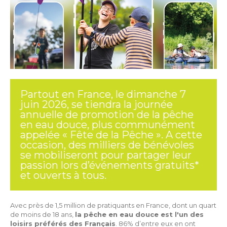
Partout en France, le dimanche 7
juin 2026, se tiendra la journée
annuelle de promotion de la pêche
en eau douce, plus communément
appelée « Fête de la Pêche ». A cette
occasion, des milliers de bénévoles
se mobiliseront pour partager leur
passion lors d’événements gratuits*
et ouverts à tous.
Avec près de 1,5 million de pratiquants en France, dont un quart
de moins de 18 ans,
la pêche en eau douce est l'un des
loisirs préférés des Français
. 86% d’entre eux en ont