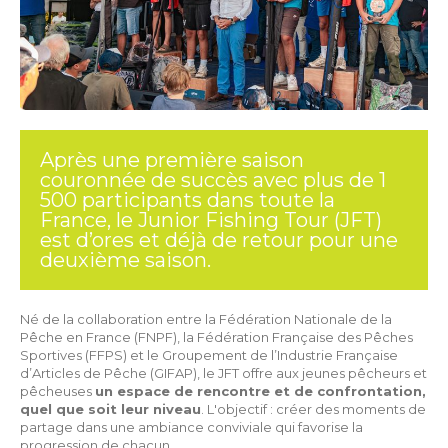
Après une première saison
couronnée de succès avec plus de 1
500 participants dans toute la
France, le Junior Fishing Tour (JFT)
est d’ores et déjà de retour pour une
deuxième saison.
Né de la collaboration entre la Fédération Nationale de la
Pêche en France (FNPF), la Fédération Française des Pêches
Sportives (FFPS) et le Groupement de l’Industrie Française
d’Articles de Pêche (GIFAP), le JFT offre aux jeunes pêcheurs et
pêcheuses
un espace de rencontre et de confrontation,
quel que soit leur niveau
. L'objectif : créer des moments de
partage dans une ambiance conviviale qui favorise la
progression de chacun.