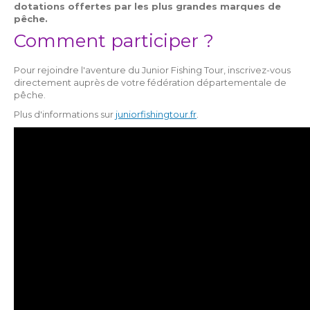
dotations offertes par les plus grandes marques de
pêche.
Comment participer ?
Pour rejoindre l'aventure du Junior Fishing Tour, inscrivez-vous
directement auprès de votre fédération départementale de
pêche.
Plus d'informations sur
juniorfishingtour.fr
.