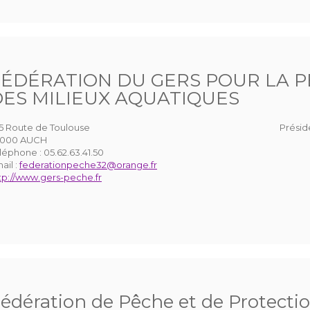
FÉDÉRATION DU GERS POUR LA P
DES MILIEUX AQUATIQUES
5 Route de Toulouse
Présid
2000 AUCH
léphone :
05.62.63.41.50
ail :
federationpeche32@orange.fr
tp://www.gers-peche.fr
édération de Pêche et de Protectio