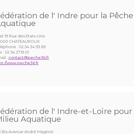
édération de l' Indre pour la Pêche
quatique
 et 19 Rue des Etats-Unis
6000 CHATEAUROUX
léphone :
02.54.34.59.69
x :
02.54.27.19.01
ail :
contact@peche36.fr
tp://www.peche36.fr
édération de l' Indre-et-Loire pour
ilieu Aquatique
3 Bis Avenue André Maginot