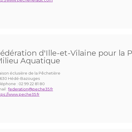
tp://www.pecheherault.com
édération d'Ille-et-Vilaine pour la 
ilieu Aquatique
ison éclusière de la Pêchetière
630 Hédé-Bazouges
léphone :
02 99 22 81 80
ail :
federation@peche35.fr
tps://www.peche35.fr