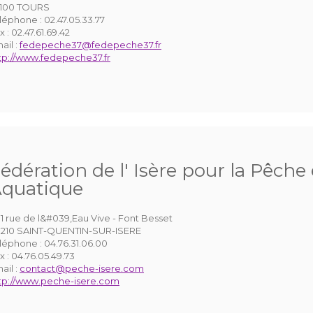
100 TOURS
léphone :
02.47.05.33.77
x :
02.47.61.69.42
ail :
fedepeche37@fedepeche37.fr
tp://www.fedepeche37.fr
édération de l' Isère pour la Pêche 
quatique
1 rue de l&#039,Eau Vive - Font Besset
210 SAINT-QUENTIN-SUR-ISERE
léphone :
04.76.31.06.00
x :
04.76.05.49.73
ail :
contact@peche-isere.com
tp://www.peche-isere.com