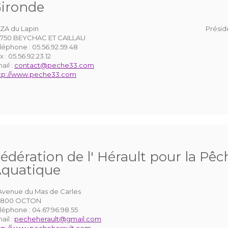
ironde
 ZA du Lapin
Présid
750 BEYCHAC ET CAILLAU
léphone :
05.56.92.59.48
x :
05.56.92.23.12
ail :
contact@peche33.com
tp://www.peche33.com
édération de l' Hérault pour la Pêc
quatique
Avenue du Mas de Carles
4800 OCTON
léphone :
04.67.96.98.55
ail :
pecheherault@gmail.com