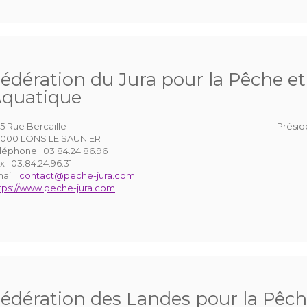
édération du Jura pour la Pêche et 
quatique
5 Rue Bercaille
Présid
000 LONS LE SAUNIER
léphone :
03.84.24.86.96
x :
03.84.24.96.31
ail :
contact@peche-jura.com
tps://www.peche-jura.com
édération des Landes pour la Pêche