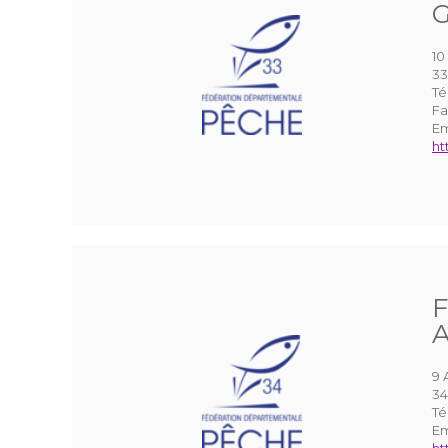
G
10
33
Té
Fa
Em
ht
F
A
9 
3
Té
Em