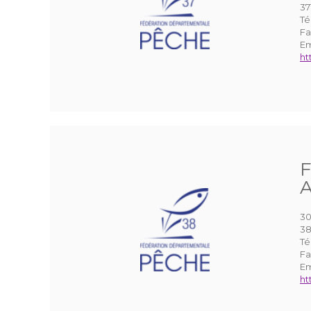
37
Té
Fa
Em
ht
F
A
30
38
Té
Fa
Em
ht