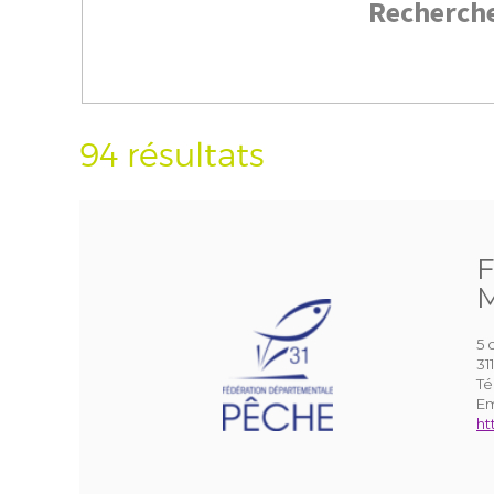
Recherch
94 résultats
F
M
5 
3
Té
Em
ht