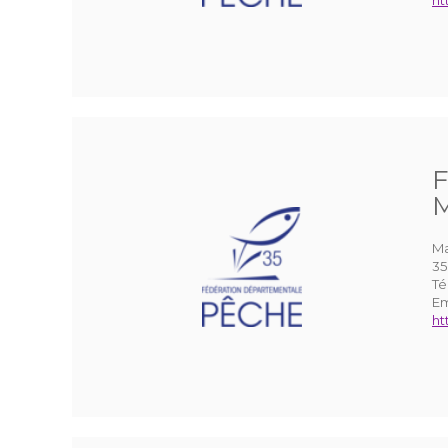
ht
F
M
Ma
35
Té
Em
ht