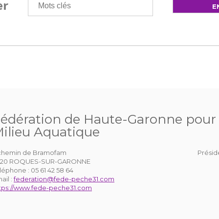
er
édération de Haute-Garonne pour l
ilieu Aquatique
chemin de Bramofam
Présid
1120 ROQUES-SUR-GARONNE
léphone :
05 61 42 58 64
ail :
federation@fede-peche31.com
tps://www.fede-peche31.com