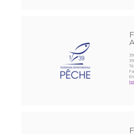
F
A
39
39
Té
Fa
Em
ht
F