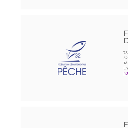
75
3
Té
Em
ht
F