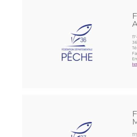
F
A
17
3
Té
Fa
Em
ht
F
M
17