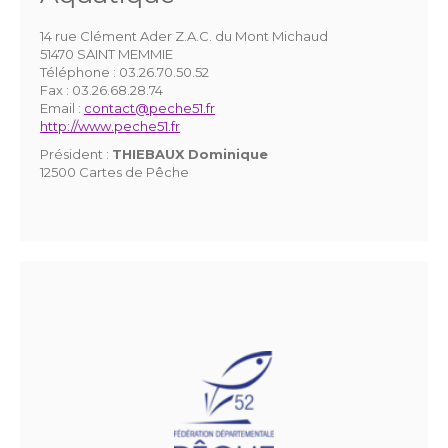
14 rue Clément Ader Z.A.C. du Mont Michaud
51470 SAINT MEMMIE
Téléphone :
03.26.70.50.52
Fax :
03.26.68.28.74
Email :
contact@peche51.fr
http://www.peche51.fr
Président :
THIEBAUX Dominique
12500 Cartes de Pêche