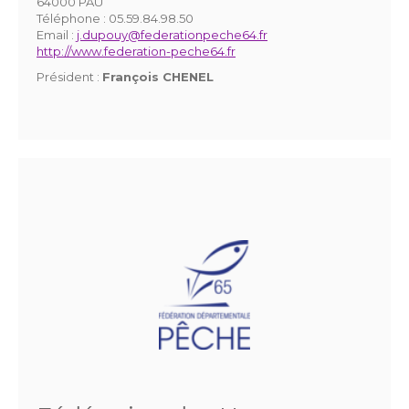
64000 PAU
Téléphone :
05.59.84.98.50
Email :
j.dupouy@federationpeche64.fr
http://www.federation-peche64.fr
Président :
François CHENEL