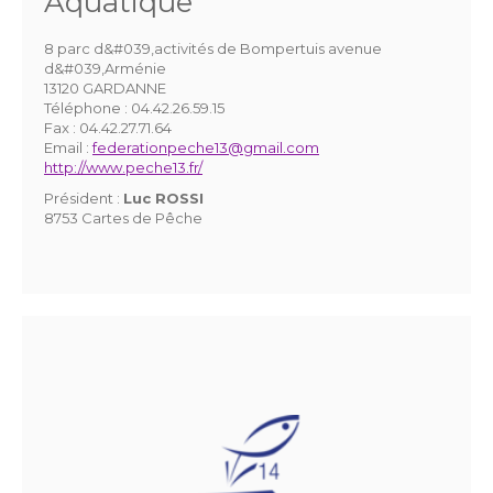
Aquatique
8 parc d&#039,activités de Bompertuis avenue
d&#039,Arménie
13120 GARDANNE
Téléphone :
04.42.26.59.15
Fax :
04.42.27.71.64
Email :
federationpeche13@gmail.com
http://www.peche13.fr/
Président :
Luc ROSSI
8753 Cartes de Pêche