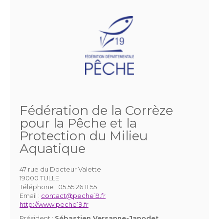
Fédération de la Corrèze
pour la Pêche et la
Protection du Milieu
Aquatique
47 rue du Docteur Valette
19000 TULLE
Téléphone :
05.55.26.11.55
Email :
contact@peche19.fr
http://www.peche19.fr
Président :
Sébastien Versanne-Janodet