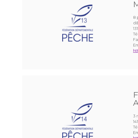
M
8 
d&
13
Té
Fa
Em
ht
F
A
3 
14
Té
Em