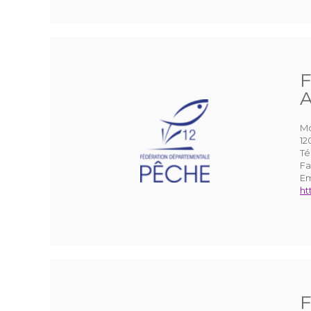
F
A
Mo
1
Té
Fa
Em
ht
F