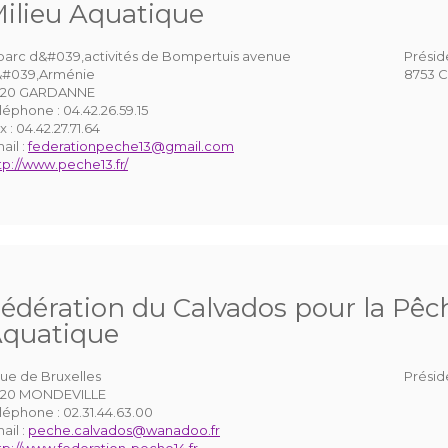
ilieu Aquatique
parc d&#039,activités de Bompertuis avenue
Présid
#039,Arménie
8753 C
120 GARDANNE
léphone :
04.42.26.59.15
x :
04.42.27.71.64
ail :
federationpeche13@gmail.com
tp://www.peche13.fr/
édération du Calvados pour la Pêch
quatique
rue de Bruxelles
Présid
120 MONDEVILLE
léphone :
02.31.44.63.00
ail :
peche.calvados@wanadoo.fr