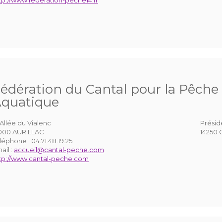
tp://www.federation-peche14.fr
édération du Cantal pour la Pêche 
quatique
 Allée du Vialenc
Présid
000 AURILLAC
14250 
léphone :
04.71.48.19.25
ail :
accueil@cantal-peche.com
tp://www.cantal-peche.com