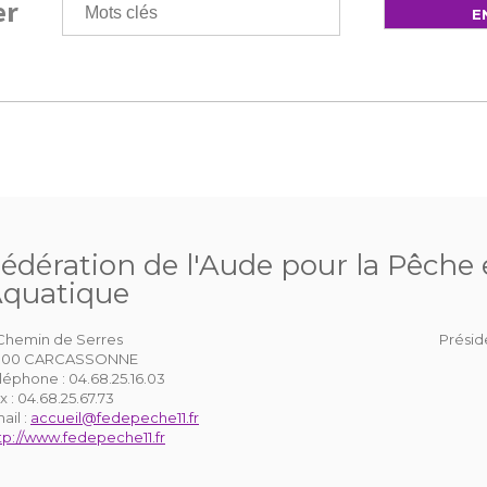
er
édération de l'Aude pour la Pêche e
quatique
Chemin de Serres
Présid
1000 CARCASSONNE
léphone :
04.68.25.16.03
x :
04.68.25.67.73
ail :
accueil@fedepeche11.fr
tp://www.fedepeche11.fr