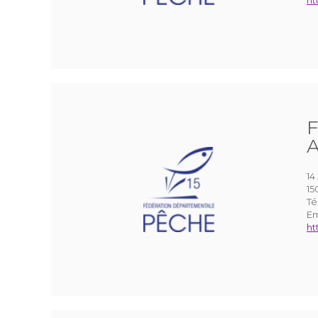
ht
F
A
14
15
Té
Em
ht