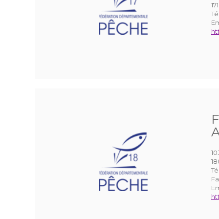
17
Té
Em
ht
F
A
10
1
Té
Fa
Em
ht