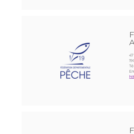
F
A
47
19
Té
Em
ht
F