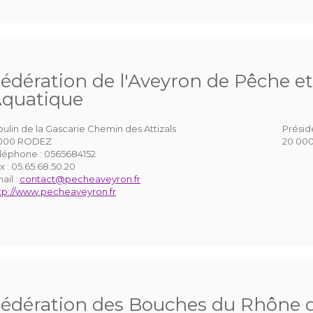
édération de l'Aveyron de Pêche et
quatique
ulin de la Gascarie Chemin des Attizals
Présid
2000 RODEZ
20 000
léphone :
0565684152
x :
05.65.68.50.20
ail :
contact@pecheaveyron.fr
tp://www.pecheaveyron.fr
édération des Bouches du Rhône d