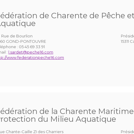
édération de Charente de Pêche et
quatique
 Rue de Bourlion
Présid
6160 GOND-PONTOUVRE
15311 
léphone :
05 45 69 33 91
ail :
l.sardet@peche16.com
tp://www.federationpeche16.com
édération de la Charente Maritime 
rotection du Milieu Aquatique
rue Chante-Caille ZI des Charriers
Présid