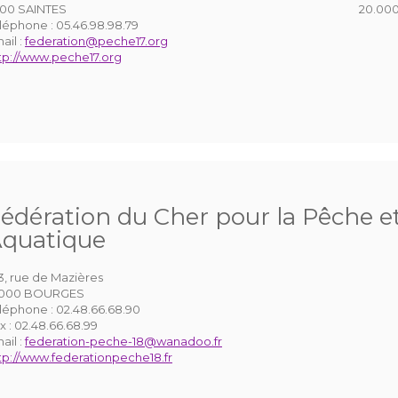
100 SAINTES
20.000
léphone :
05.46.98.98.79
ail :
federation@peche17.org
tp://www.peche17.org
édération du Cher pour la Pêche et
quatique
3, rue de Mazières
8000 BOURGES
léphone :
02.48.66.68.90
x :
02.48.66.68.99
ail :
federation-peche-18@wanadoo.fr
tp://www.federationpeche18.fr