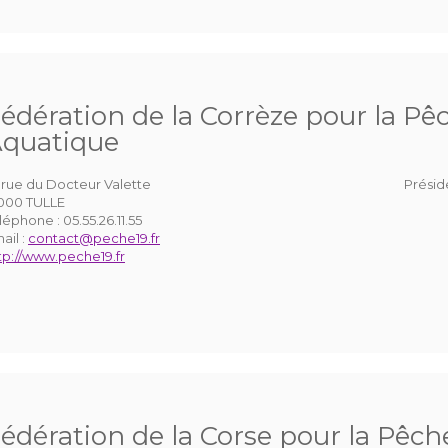
édération de la Corrèze pour la Pêc
quatique
 rue du Docteur Valette
Présid
000 TULLE
léphone :
05.55.26.11.55
ail :
contact@peche19.fr
tp://www.peche19.fr
édération de la Corse pour la Pêche