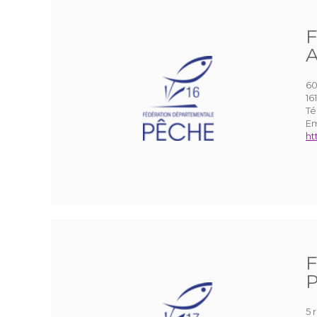
F
A
60
1
Té
Em
ht
F
P
5 