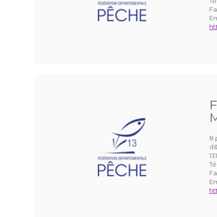
Té
Fa
Em
ht
F
M
8 
d&
13
Té
Fa
Em
ht