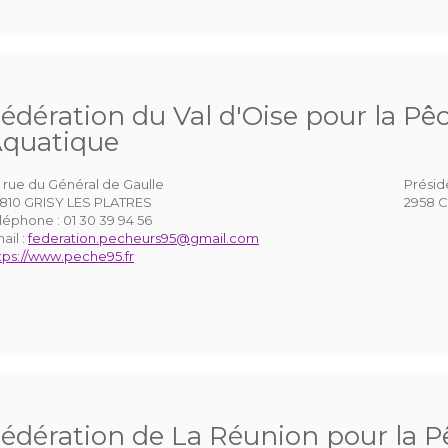
édération du Val d'Oise pour la Pêc
quatique
 rue du Général de Gaulle
Présid
810 GRISY LES PLATRES
2958 C
léphone :
01 30 39 94 56
ail :
federation.pecheurs95@gmail.com
tps://www.peche95.fr
édération de La Réunion pour la Pê