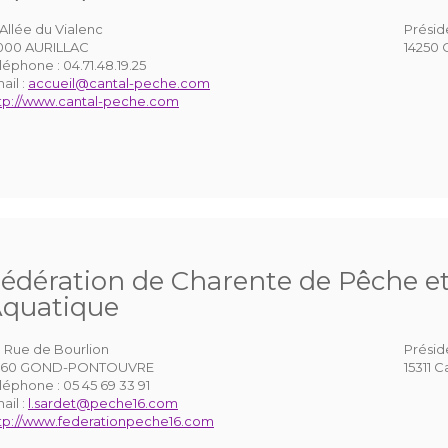
 Allée du Vialenc
Présid
000 AURILLAC
14250 
léphone :
04.71.48.19.25
ail :
accueil@cantal-peche.com
tp://www.cantal-peche.com
édération de Charente de Pêche et
quatique
 Rue de Bourlion
Présid
6160 GOND-PONTOUVRE
15311 
léphone :
05 45 69 33 91
ail :
l.sardet@peche16.com
tp://www.federationpeche16.com