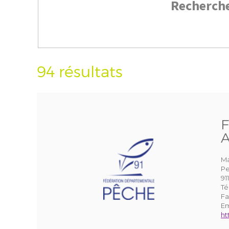
Recherch
94 résultats
F
A
Ma
Pe
91
Té
Fa
Em
ht