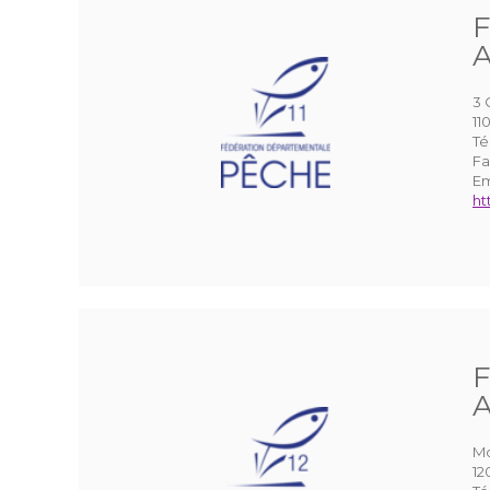
F
A
3 
1
Té
Fa
Em
ht
F
A
Mo
1