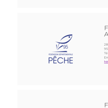
F
A
28
95
Té
Em
ht
F