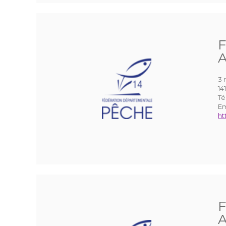
F
A
3 
14
Té
Em
ht
F
A