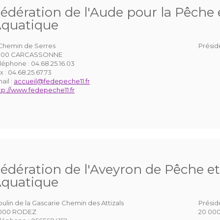
édération de l'Aude pour la Pêche e
quatique
Chemin de Serres
Présid
1000 CARCASSONNE
léphone :
04.68.25.16.03
x :
04.68.25.67.73
ail :
accueil@fedepeche11.fr
tp://www.fedepeche11.fr
édération de l'Aveyron de Pêche et
quatique
ulin de la Gascarie Chemin des Attizals
Présid
2000 RODEZ
20 000