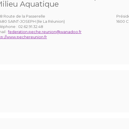
ilieu Aquatique
8 Route de la Passerelle
Présid
480 SAINT-JOSEPH (Ile La Réunion)
1600 C
léphone :
02.62.91.32.48
ail :
federation.peche.reunion@wanadoo.fr
tp://www.pechereunion.fr