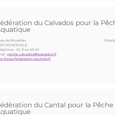
édération du Calvados pour la Pêch
quatique
rue de Bruxelles
Présid
120 MONDEVILLE
léphone :
02.31.44.63.00
ail :
peche.calvados@wanadoo.fr
tp://www.federation-peche14.fr
édération du Cantal pour la Pêche 
quatique