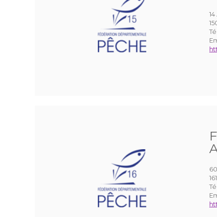
14
15
Té
Em
ht
F
A
60
1
Té
Em
ht