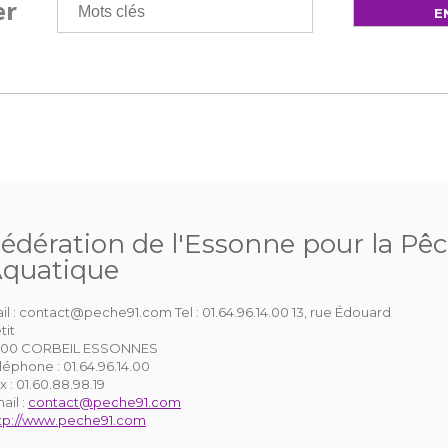
er
édération de l'Essonne pour la Pêc
quatique
il : contact@peche91.com Tel : 01.64.96.14.00 13, rue Édouard
tit
100 CORBEIL ESSONNES
léphone :
01.64.96.14.00
x :
01.60.88.98.19
ail :
contact@peche91.com
tp://www.peche91.com