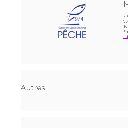
M
20
97
Té
Em
ht
Autres