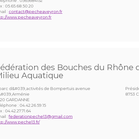
léphone :
0565684152
x :
05.65.68.50.20
ail :
contact@pecheaveyron.fr
tp://www.pecheaveyron.fr
édération des Bouches du Rhône d
ilieu Aquatique
parc d&#039,activités de Bompertuis avenue
Présid
#039,Arménie
8753 C
120 GARDANNE
léphone :
04.42.26.59.15
x :
04.42.27.71.64
ail :
federationpeche13@gmail.com
tp://www.peche13.fr/