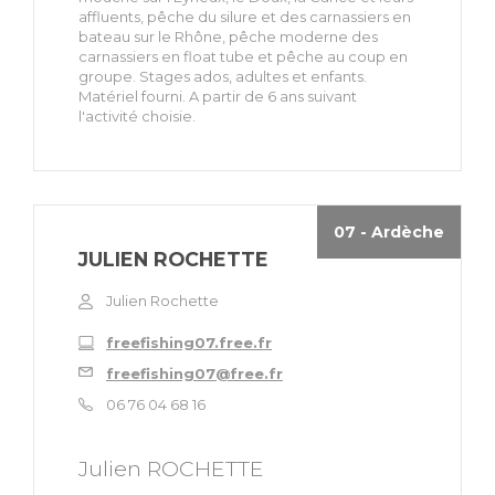
affluents, pêche du silure et des carnassiers en
bateau sur le Rhône, pêche moderne des
carnassiers en float tube et pêche au coup en
groupe. Stages ados, adultes et enfants.
Matériel fourni. A partir de 6 ans suivant
l'activité choisie.
07 - Ardèche
JULIEN ROCHETTE
Julien Rochette
freefishing07.free.fr
freefishing07@free.fr
06 76 04 68 16
Julien ROCHETTE