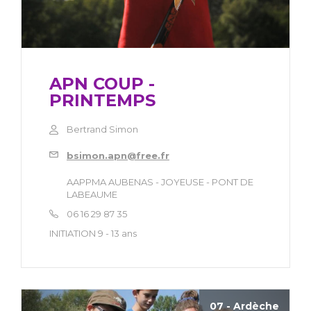
APN COUP -
PRINTEMPS
Bertrand Simon
bsimon.apn@free.fr
AAPPMA AUBENAS - JOYEUSE - PONT DE
LABEAUME
06 16 29 87 35
INITIATION 9 - 13 ans
07 - Ardèche