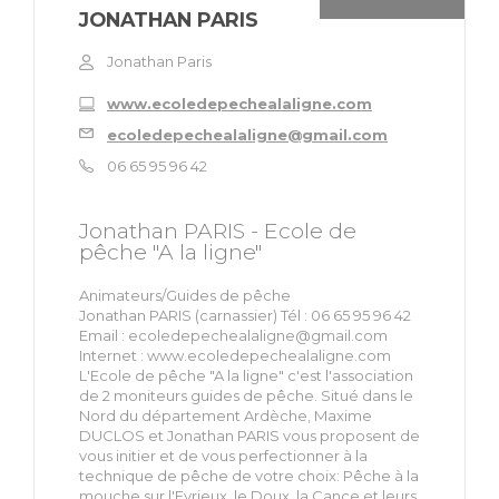
JONATHAN PARIS
Jonathan Paris
www.ecoledepechealaligne.com
ecoledepechealaligne@gmail.com
06 65 95 96 42
Jonathan PARIS - Ecole de
pêche "A la ligne"
Animateurs/Guides de pêche
Jonathan PARIS (carnassier) Tél : 06 65 95 96 42
Email :
ecoledepechealaligne@gmail.com
Internet : www.ecoledepechealaligne.com
L'Ecole de pêche "A la ligne" c'est l'association
de 2 moniteurs guides de pêche. Situé dans le
Nord du département Ardèche, Maxime
DUCLOS et Jonathan PARIS vous proposent de
vous initier et de vous perfectionner à la
technique de pêche de votre choix: Pêche à la
mouche sur l'Eyrieux, le Doux, la Cance et leurs