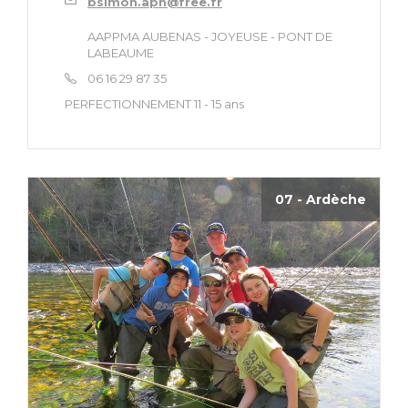
bsimon.apn@free.fr
AAPPMA AUBENAS - JOYEUSE - PONT DE
LABEAUME
06 16 29 87 35
PERFECTIONNEMENT 11 - 15 ans
07 - Ardèche