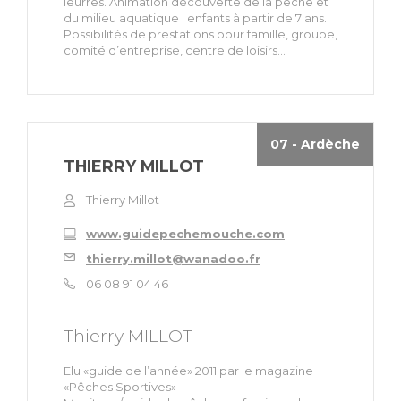
leurres. Animation découverte de la pêche et
du milieu aquatique : enfants à partir de 7 ans.
Possibilités de prestations pour famille, groupe,
comité d’entreprise, centre de loisirs...
07 - Ardèche
THIERRY MILLOT
Thierry Millot
www.guidepechemouche.com
thierry.millot@wanadoo.fr
06 08 91 04 46
Thierry MILLOT
Elu «guide de l’année» 2011 par le magazine
«Pêches Sportives»