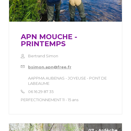
APN MOUCHE -
PRINTEMPS
Bertrand Simon
bsimon.apn@free.fr
AAPPMA AUBENAS - JOYEUSE - PONT DE
LABEAUME
06 16 29 87 35
PERFECTIONNEMENT 11 - 15 ans
07 - Ardèche