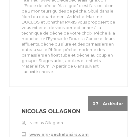
Internet : www.ecoledepechealaligne.com
L'Ecole de pêche "A la ligne" c'est l'association
de 2 moniteurs guides de pêche. Situé dans le
Nord du département Ardèche, Maxime
DUCLOS et Jonathan PARIS vous proposent de
vous initier et de vous perfectionner à la
technique de pêche de votre choix: Pêche à la
mouche sur l'Eyrieux, le Doux, la Cance et leurs
affluents, pêche du silure et des carnassiers en
bateau sur le Rhône, pêche moderne des
carnassiers en float tube et pêche au coup en
groupe. Stages ados, adultes et enfants.
Matériel fourni. A partir de 6 ans suivant
l'activité choisie.
07 - Ardèche
NICOLAS OLLAGNON
Nicolas Ollagnon
www.nlg-pecheloisirs.com