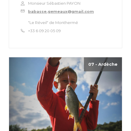
Monsieur Sébastien PAYON
babasse.gemeaux@gmail.com
"Le Réveil" de Monthermé
+33 6 09 20 05 09
07 - Ardèche