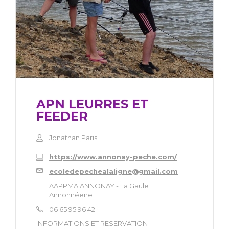
APN LEURRES ET
FEEDER
Jonathan Paris
https://www.annonay-peche.com/
ecoledepechealaligne@gmail.com
AAPPMA ANNONAY - La Gaule
Annonnéene
06 65 95 96 42
INFORMATIONS ET RESERVATION :