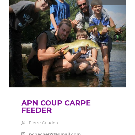
APN COUP CARPE
FEEDER
Pierre Couderc
pcpeche07@gmail.com