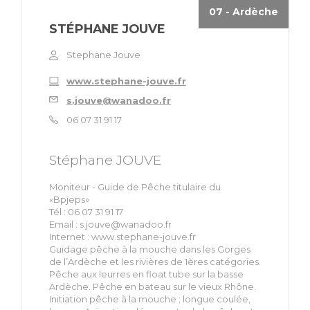
07 - Ardèche
STÉPHANE JOUVE
Stephane Jouve
www.stephane-jouve.fr
s.jouve@wanadoo.fr
06 07 31 91 17
Stéphane JOUVE
Moniteur - Guide de Pêche titulaire du
«Bpjeps»
Tél : 06 07 31 91 17
Email :
s.jouve@wanadoo.fr
Internet : www.stephane-jouve.fr
Guidage pêche à la mouche dans les Gorges
de l’Ardèche et les rivières de 1ères catégories.
Pêche aux leurres en float tube sur la basse
Ardèche. Pêche en bateau sur le vieux Rhône.
Initiation pêche à la mouche ; longue coulée,