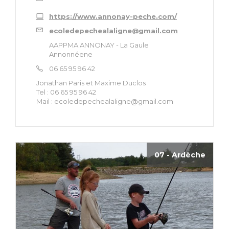
https://www.annonay-peche.com/
ecoledepechealaligne@gmail.com
AAPPMA ANNONAY - La Gaule
Annonnéene
06 65 95 96 42
Jonathan Paris et Maxime Duclos
Tel : 06 65 95 96 42
Mail :
ecoledepechealaligne@gmail.com
07 - Ardèche