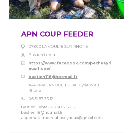
APN COUP FEEDER
07800 LA VOULTE SUR RHONE
Bastien Lebra
https://www.facebook.com/pecheeyri
euxrhone/
bastien118@hotmail.fr
AAPPMA LA VOULTE - De l'Eyrieux au
Rhône
06 51 87 33 12
Bastien Lebra - 06 51 87 33 12
bastien118@hotmail.fr
aappma.latruitedubaseyrieux@gmail.com