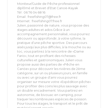
Moniteur/Guide de Pêche professionnel
diplômé et Brevet d’Etat Canoë-Kayak
Tél : 06 76 04 68 16
Email :
freefishing07@free.fr
Internet : freefishing07.free.fr
Julien, passionné de nature, vous propose des
stages adultes et ados.Grâce à un
accompagnement personnalisé, vous pourrez
découvrir ou approfondir, à votre rythme, la
pratique d’une pêche sportive. Des parcours
aisés jusqu’aux plus difficiles, à la mouche ou au
toc, vous partirez à la rencontre de «Dame
Fario», tout en profitant des richesses
culturelles et gastronomiques. Julien vous
propose aussi des parties de «Pêche en
Canöe» pour découvrir les rivières de 2ème
catégorie, sur un ou plusieurs jours, en famille
ou avec un groupe d’ami vous pourrez
organiser sur mesure votre «Expédition pêche»
pour profiter des coins les plus sauvage avec
un double encadrement. Vous partirez en
autonomie, de bivouac en camping, pour
traquer les nombreuses espèces de poisson.
Pour tous les stages, le transport et le prêt de
matériel seront assurés.