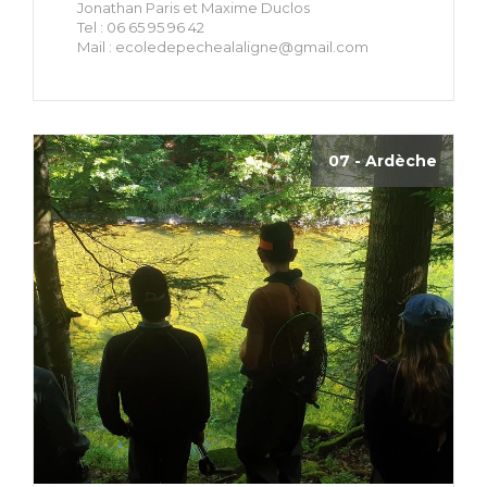
Jonathan Paris et Maxime Duclos
Tel : 06 65 95 96 42
Mail :
ecoledepechealaligne@gmail.com
07 - Ardèche