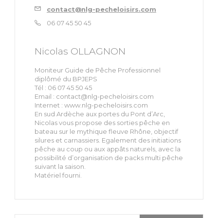
contact@nlg-pecheloisirs.com
06 07 45 50 45
Nicolas OLLAGNON
Moniteur Guide de Pêche Professionnel
diplômé du BPJEPS
Tél : 06 07 45 50 45
Email :
contact@nlg-pecheloisirs.com
Internet : www.nlg-pecheloisirs.com
En sud Ardèche aux portes du Pont d’Arc,
Nicolas vous propose des sorties pêche en
bateau sur le mythique fleuve Rhône, objectif
silures et carnassiers. Egalement des initiations
pêche au coup ou aux appâts naturels, avec la
possibilité d’organisation de packs multi pêche
suivant la saison.
Matériel fourni.