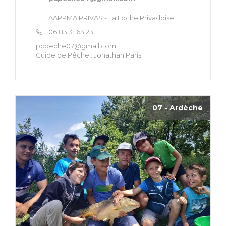
AAPPMA PRIVAS - La Loche Privadoise
06 83 31 63 23
pcpeche07@gmail.com
Guide de Pêche :
Jonathan Paris
07 - Ardèche