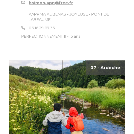
bsimon.apn@free.fr
AAPPMA AUBENAS - JOYEUSE - PONT DE
LABEAUME
06 16 29 87 35
PERFECTIONNEMENT 11 - 15 ans
07 - Ardèche