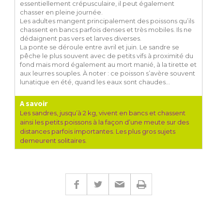
essentiellement crépusculaire, il peut également
chasser en pleine journée.
Les adultes mangent principalement des poissons qu’ils
chassent en bancs parfois denses et très mobiles. Ils ne
dédaignent pas vers et larves diverses.
La ponte se déroule entre avril et juin. Le sandre se
pêche le plus souvent avec de petits vifs à proximité du
fond mais mord également au mort manié, à la tirette et
aux leurres souples. À noter : ce poisson s’avère souvent
lunatique en été, quand les eaux sont chaudes…
A savoir
Les sandres, jusqu’à 2 kg, vivent en bancs et chassent
ainsi les petits poissons à la façon d’une meute sur des
distances parfois importantes. Les plus gros sujets
demeurent solitaires.