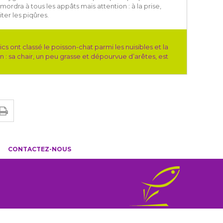
 mordra à tous les appâts mais attention : à la prise,
iter les piqûres.
cs ont classé le poisson-chat parmi les nuisibles et la
n : sa chair, un peu grasse et dépourvue d’arêtes, est
CONTACTEZ-NOUS