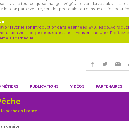
ser. Il avale tout ce qui se mange - végétaux, vers, larves, alevins… - et
z à le saisir par le ventre, sous les pectorales ou dans un chiffon pour év
oir
avoir favorisé son introduction dans les années 1870, les pouvoirs publi
entation vous oblige depuis à les tuer si vous en capturez. Profitez-e
lente au barbecue.
 MÉTIERS
PUBLICATIONS
VIDÉOS
PARTENAIRES
Pêche
 la pêche en France
lan du site