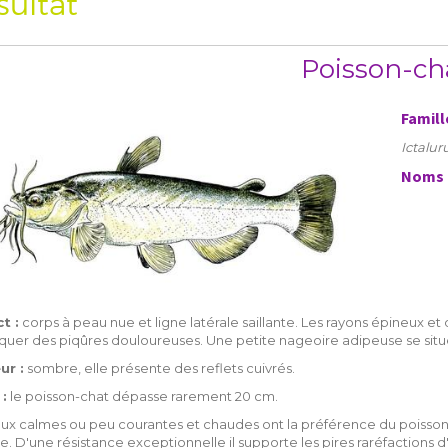
sultat
Poisson-ch
Famill
Ictalur
Noms 
t :
corps à peau nue et ligne latérale saillante. Les rayons épineux et
uer des piqûres douloureuses. Une petite nageoire adipeuse se situe à
ur :
sombre, elle présente des reflets cuivrés.
 :
le poisson-chat dépasse rarement 20 cm.
ux calmes ou peu courantes et chaudes ont la préférence du poisson cha
e. D'une résistance exceptionnelle il supporte les pires raréfactions d