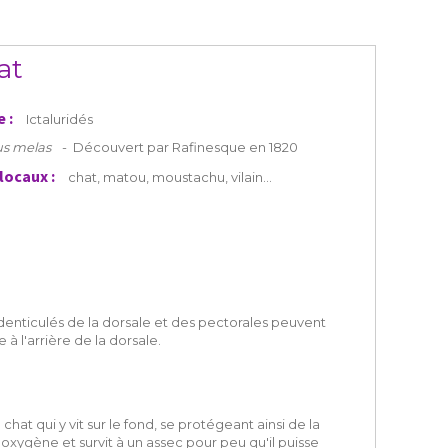
at
e :
Ictaluridés
us melas
-
Découvert par Rafinesque en 1820
locaux :
chat, matou, moustachu, vilain…
 denticulés de la dorsale et des pectorales peuvent
 l'arrière de la dorsale.
t qui y vit sur le fond, se protégeant ainsi de la
'oxygène et survit à un assec pour peu qu'il puisse