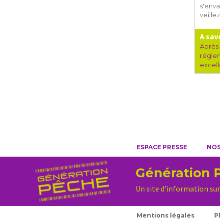
s'enva
veille
A sav
Après 
réglem
excel
ESPACE PRESSE
NOS
Génération 
Un site d’information sur
Mentions légales
P