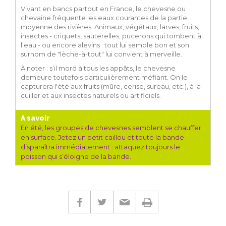
Vivant en bancs partout en France, le chevesne ou
chevaine fréquente les eaux courantes de la partie
moyenne des rivières. Animaux, végétaux, larves, fruits,
insectes - criquets, sauterelles, pucerons qui tombent à
l'eau - ou encore alevins : tout lui semble bon et son
surnom de "lèche-à-tout" lui convient à merveille.
À noter : s’il mord à tous les appâts, le chevesne
demeure toutefois particulièrement méfiant. On le
capturera l'été aux fruits (mûre, cerise, sureau, etc.), à la
cuiller et aux insectes naturels ou artificiels.
A savoir
En été, les groupes de chevesnes semblent se chauffer
en surface. Jetez un petit caillou et toute la bande
disparaîtra immédiatement : attaquez toujours le
poisson qui s’éloigne de la bande.