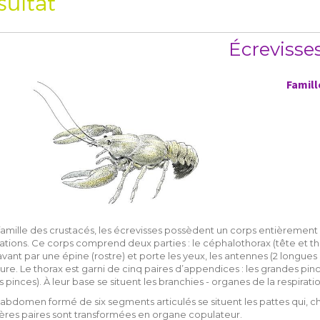
sultat
Écrevisse
Famill
famille des crustacés, les écrevisses possèdent un corps entièrem
lations. Ce corps comprend deux parties : le céphalothorax (tête et t
’avant par une épine (rostre) et porte les yeux, les antennes (2 longues
eure. Le thorax est garni de cinq paires d’appendices : les grandes pin
s pinces). À leur base se situent les branchies - organes de la respirat
’abdomen formé de six segments articulés se situent les pattes qui, ch
res paires sont transformées en organe copulateur.