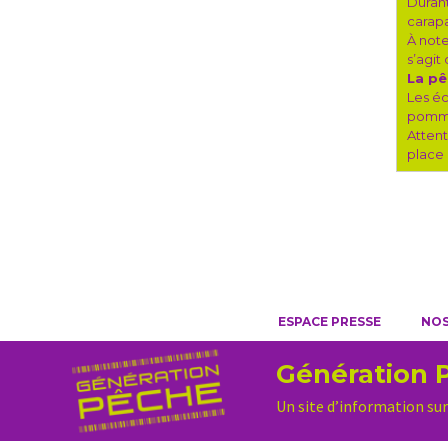
Durant
carapa
À note
s’agit
La pê
Les éc
pommes
Attent
place 
ESPACE PRESSE
NOS
Génération 
Un site d’information sur