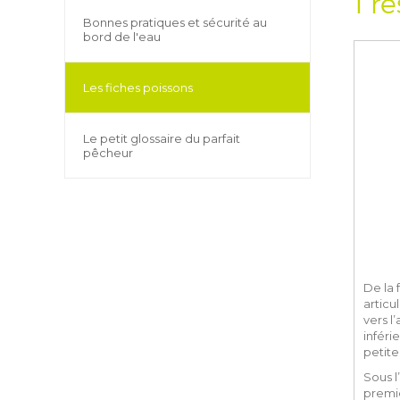
1 ré
Bonnes pratiques et sécurité au
bord de l'eau
Les fiches poissons
Le petit glossaire du parfait
pêcheur
De la 
articu
vers l
inféri
petite
Sous l
premiè