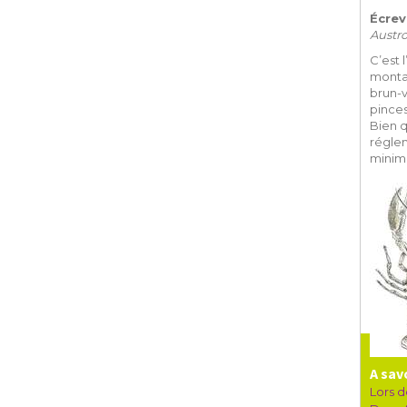
Écrev
Austro
C’est 
montag
brun-v
pince
Bien 
réglem
minima
A sav
Lors d