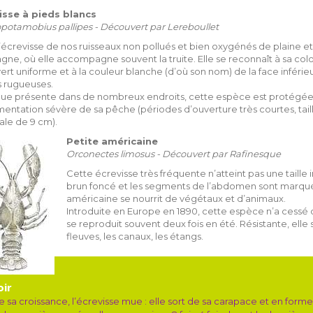
isse à pieds blancs
potamobius pallipes - Découvert par Lereboullet
l’écrevisse de nos ruisseaux non pollués et bien oxygénés de plaine e
ne, où elle accompagne souvent la truite. Elle se reconnaît à sa colo
ert uniforme et à la couleur blanche (d’où son nom) de la face inférie
s rugueuses.
que présente dans de nombreux endroits, cette espèce est protégée
entation sévère de sa pêche (périodes d’ouverture très courtes, tail
le de 9 cm).
Petite américaine
Orconectes limosus - Découvert par Rafinesque
Cette écrevisse très fréquente n’atteint pas une taill
brun foncé et les segments de l’abdomen sont marqués 
américaine se nourrit de végétaux et d’animaux.
Introduite en Europe en 1890, cette espèce n’a cessé 
se reproduit souvent deux fois en été. Résistante, elle
fleuves, les canaux, les étangs.
oir
e sa croissance, l’écrevisse mue : elle sort de sa carapace et en form