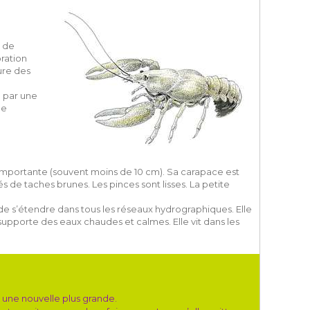
t de
ration
ure des
 par une
le
e importante (souvent moins de 10 cm). Sa carapace est
de taches brunes. Les pinces sont lisses. La petite
de s’étendre dans tous les réseaux hydrographiques. Elle
 supporte des eaux chaudes et calmes. Elle vit dans les
e une nouvelle plus grande.