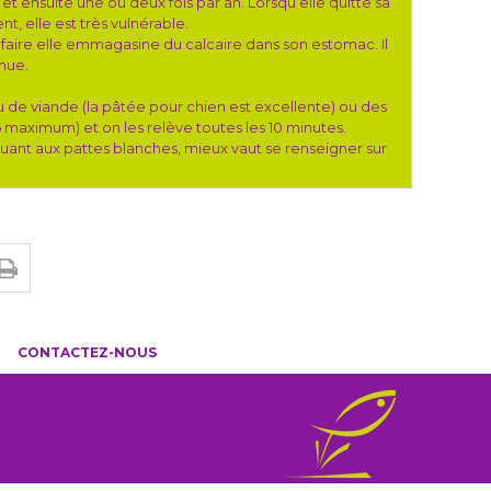
et ensuite une ou deux fois par an. Lorsqu’elle quitte sa
nt, elle est très vulnérable.
e faire elle emmagasine du calcaire dans son estomac. Il
mue.
 de viande (la pâtée pour chien est excellente) ou des
aximum) et on les relève toutes les 10 minutes.
Quant aux pattes blanches, mieux vaut se renseigner sur
CONTACTEZ-NOUS