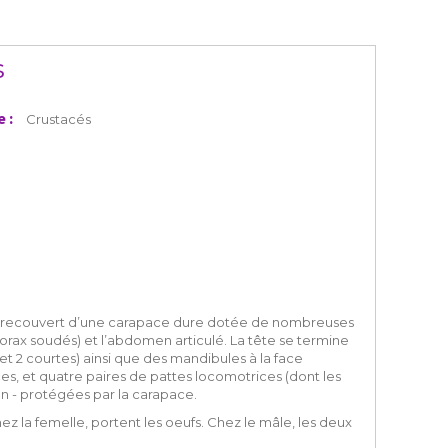
s
e :
Crustacés
ent recouvert d’une carapace dure dotée de nombreuses
horax soudés) et l’abdomen articulé. La tête se termine
 et 2 courtes) ainsi que des mandibules à la face
ces, et quatre paires de pattes locomotrices (dont les
ion - protégées par la carapace.
ez la femelle, portent les oeufs. Chez le mâle, les deux