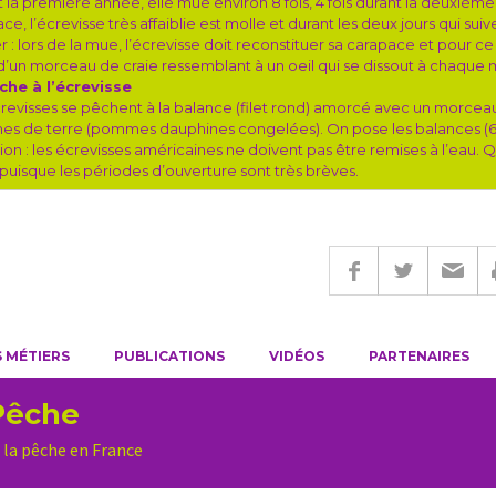
 la première année, elle mue environ 8 fois, 4 fois durant la deuxième 
ce, l’écrevisse très affaiblie est molle et durant les deux jours qui suive
r : lors de la mue, l’écrevisse doit reconstituer sa carapace et pour c
 d’un morceau de craie ressemblant à un oeil qui se dissout à chaque 
che à l’écrevisse
revisses se pêchent à la balance (filet rond) amorcé avec un morceau
 de terre (pommes dauphines congelées). On pose les balances (6 m
ion : les écrevisses américaines ne doivent pas être remises à l’eau. 
puisque les périodes d’ouverture sont très brèves.
 MÉTIERS
PUBLICATIONS
VIDÉOS
PARTENAIRES
Pêche
 la pêche en France