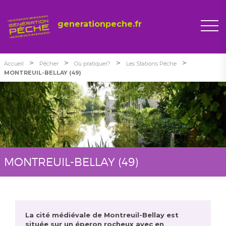
generationpeche.fr
>
>
>
>
Accueil
Pêcher
Où pratiquer?
Les Stations Pêche
MONTREUIL-BELLAY (49)
MONTREUIL-BELLAY (49)
La cité médiévale de Montreuil-Bellay est
située sur un éperon rocheux avec en