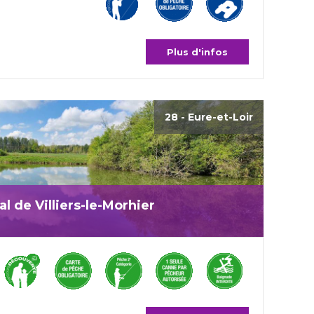
Plus d'infos
28 - Eure-et-Loir
 de Villiers-le-Morhier