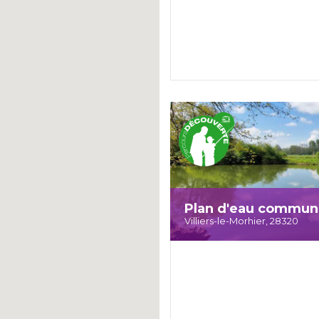
Plan d'eau communal
Villiers-le-Morhier, 28320