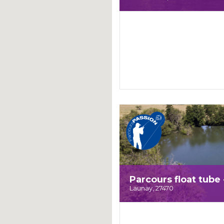
Parcours float tube
Launay, 27470