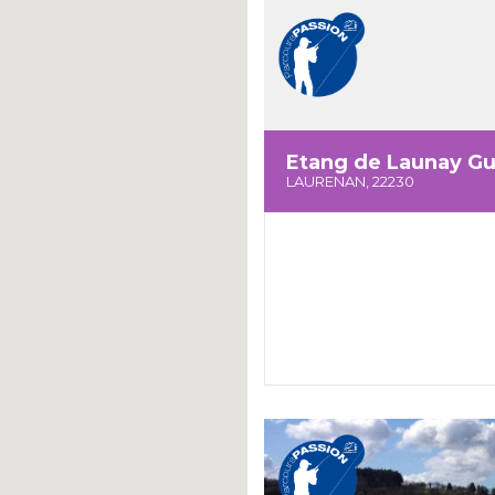
Etang de Launay G
LAURENAN, 22230