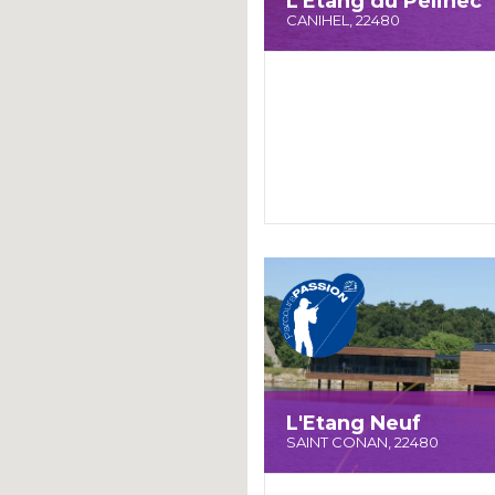
L'Etang du Pélinec
CANIHEL, 22480
L'Etang Neuf
SAINT CONAN, 22480