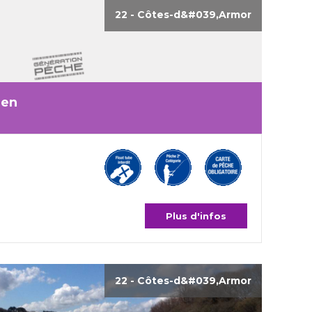
22 - Côtes-d&#039,Armor
uen
Plus d'infos
22 - Côtes-d&#039,Armor