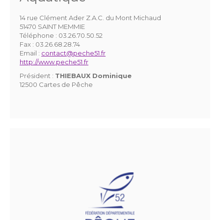
14 rue Clément Ader Z.A.C. du Mont Michaud
51470 SAINT MEMMIE
Téléphone :
03.26.70.50.52
Fax :
03.26.68.28.74
Email :
contact@peche51.fr
http://www.peche51.fr
Président :
THIEBAUX Dominique
12500 Cartes de Pêche