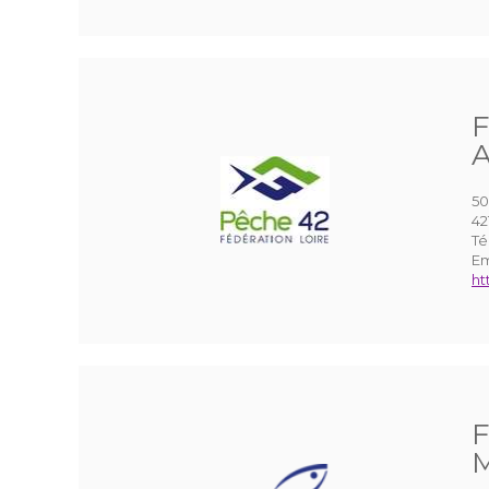
F
A
50
42
Té
Em
ht
F
M