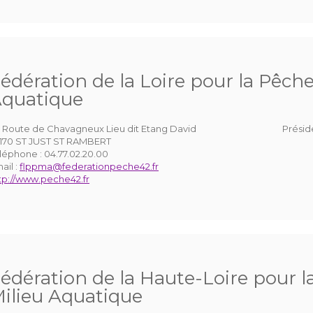
édération de la Loire pour la Pêche
quatique
 Route de Chavagneux Lieu dit Etang David
Présid
170 ST JUST ST RAMBERT
léphone :
04.77.02.20.00
ail :
flppma@federationpeche42.fr
tp://www.peche42.fr
édération de la Haute-Loire pour l
ilieu Aquatique