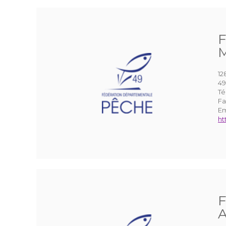
F
M
12
49
Té
Fa
Em
ht
F
A