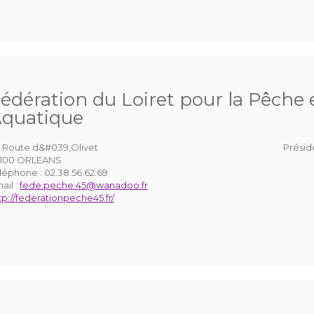
édération du Loiret pour la Pêche e
quatique
 Route d&#039,Olivet
Présid
100 ORLEANS
léphone :
02.38.56.62.69
ail :
fede.peche.45@wanadoo.fr
tp://federationpeche45.fr/