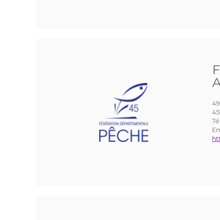
F
A
49
45
Té
Em
ht