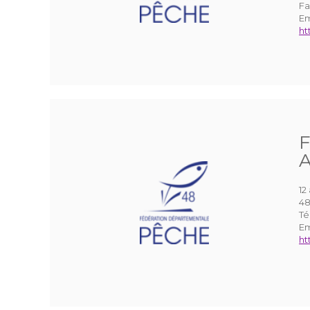
Fa
Em
ht
F
A
12
4
Té
Em
ht