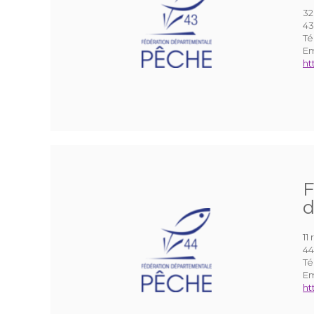
32
43
Té
Em
ht
F
d
11
44
Té
Em
ht