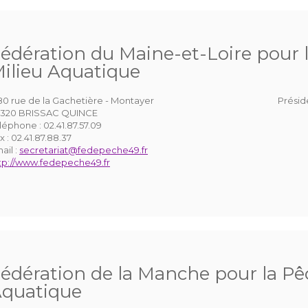
édération du Maine-et-Loire pour l
ilieu Aquatique
80 rue de la Gachetière - Montayer
Présid
320 BRISSAC QUINCE
léphone :
02.41.87.57.09
x :
02.41.87.88.37
ail :
secretariat@fedepeche49.fr
tp://www.fedepeche49.fr
édération de la Manche pour la Pêc
quatique