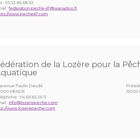
x :
05.53.66.68.92
ail :
federation.peche.47@wanadoo.fr
tps://www.peche47.com
édération de la Lozère pour la Pêch
quatique
 avenue Paulin Daudé
Présid
8000 MENDE
15000 
léphone :
04.66.65.36.11
ail :
info@lozerepeche.com
tp://www.lozerepeche.com