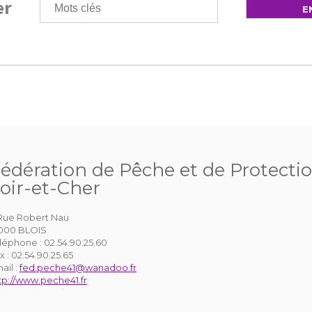
er
édération de Pêche et de Protecti
oir-et-Cher
 Rue Robert Nau
000 BLOIS
léphone :
02.54.90.25.60
x :
02.54.90.25.65
ail :
fed.peche41@wanadoo.fr
tp://www.peche41.fr