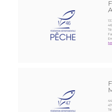
F
A
13
4
Té
Fa
Em
ht
F
M
44
4
Té