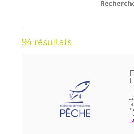
Recherch
94 résultats
F
L
11
41
Té
Fa
Em
ht