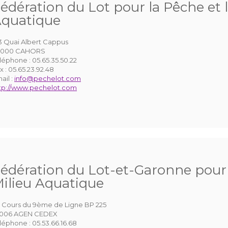
édération du Lot pour la Pêche et 
quatique
3 Quai Albert Cappus
6000 CAHORS
léphone :
05.65.35.50.22
x :
05.65.23.92.48
ail :
info@pechelot.com
tp://www.pechelot.com
édération du Lot-et-Garonne pour 
ilieu Aquatique
 Cours du 9ème de Ligne BP 225
7006 AGEN CEDEX
léphone :
05.53.66.16.68