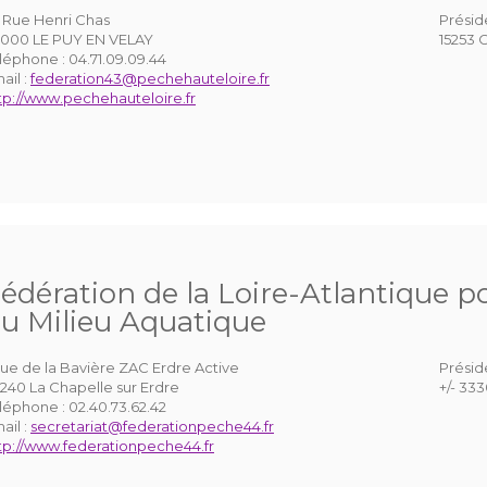
 Rue Henri Chas
Présid
000 LE PUY EN VELAY
15253 
léphone :
04.71.09.09.44
ail :
federation43@pechehauteloire.fr
tp://www.pechehauteloire.fr
édération de la Loire-Atlantique po
u Milieu Aquatique
 rue de la Bavière ZAC Erdre Active
Présid
240 La Chapelle sur Erdre
+/- 33
léphone :
02.40.73.62.42
ail :
secretariat@federationpeche44.fr
tp://www.federationpeche44.fr