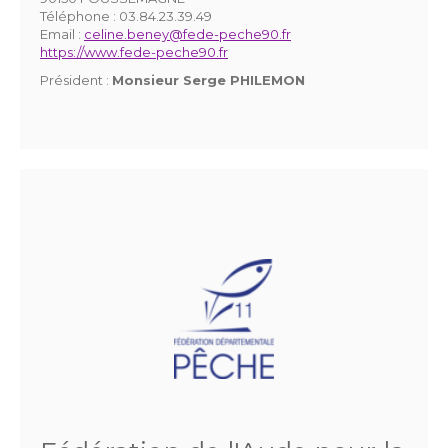
Téléphone :
03.84.23.39.49
Email :
celine.beney@fede-peche90.fr
https://www.fede-peche90.fr
Président :
Monsieur Serge PHILEMON