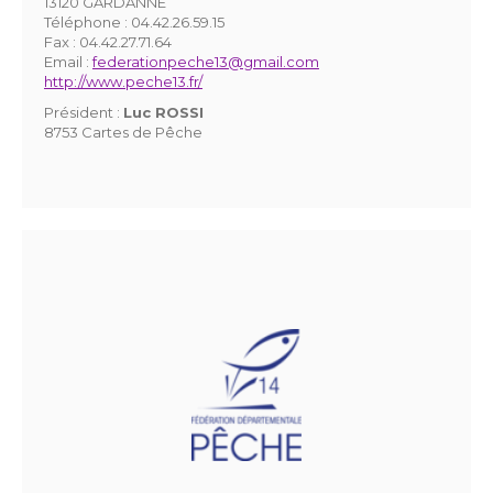
13120 GARDANNE
Téléphone :
04.42.26.59.15
Fax :
04.42.27.71.64
Email :
federationpeche13@gmail.com
http://www.peche13.fr/
Président :
Luc ROSSI
8753 Cartes de Pêche